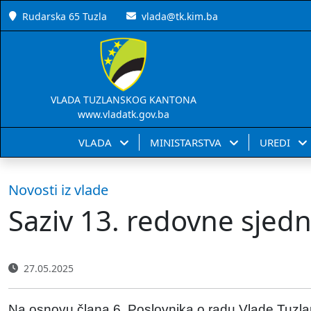
Rudarska 65 Tuzla
vlada@tk.kim.ba
VLADA TUZLANSKOG KANTONA
www.vladatk.gov.ba
VLADA
MINISTARSTVA
UREDI
Novosti iz vlade
Saziv 13. redovne sjed
27.05.2025
Na osnovu člana 6. Poslovnika o radu Vlade Tuzla