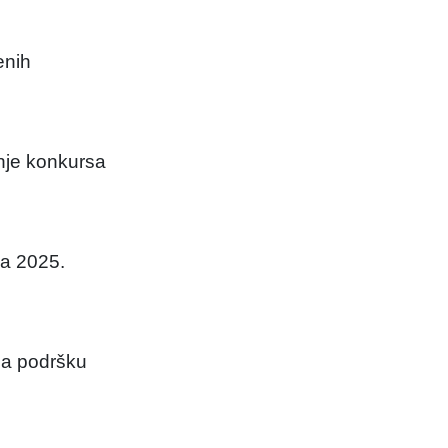
enih
anje konkursa
za 2025.
 za podršku