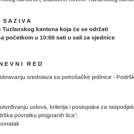
S A Z I V A
e Tuzlanskog kantona koja će se održati
a početkom u 10:00 sati u sali za sjednice
N E V N I R E D
obravanju sredstava sa potrošačke jedinice - Podrš
vrđivanju uslova, kriterija i postupaka za raspodjel
ška povratku prognanih lica“;
povratak