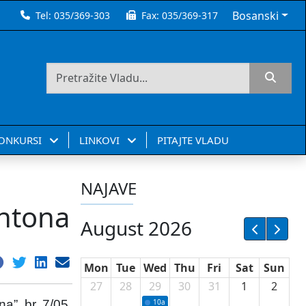
Bosanski
Tel:
035/369-303
Fax:
035/369-317
KONKURSI
LINKOVI
PITAJTE VLADU
NAJAVE
antona
August 2026
Mon
Tue
Wed
Thu
Fri
Sat
Sun
27
28
29
30
31
1
2
”, br. 7/05,
10a
Potpisivanje ugovora sa neprofitnim or