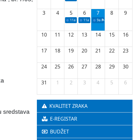
3
4
5
6
7
8
9
11a
Potpisivanje ugovora o stipendijama za 
11a
Podrška razvoju vodne infrastr
9a
Početak izgradnje nove f
10
11
12
13
14
15
16
17
18
19
20
21
22
23
24
25
26
27
28
29
30
ka
31
1
2
3
4
5
6
KVALITET ZRAKA
u sredstava
E-REGISTAR
BUDŽET