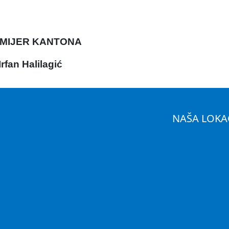
MIJER KANTONA
Irfan Halilagić
NAŠA LOKA