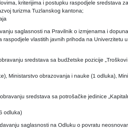
vima, kriterijima i postupku raspodjele sredstava z
 razvoj turizma Tuzlanskog kantona;
aja
vanju saglasnosti na Pravilnik o izmjenama i dopu
 raspodjele vlastitih javnih prihoda na Univerzitetu u 
obravanju sredstava sa budžetske pozicije „Troškovi
e), Ministarstvo obrazovanja i nauke (1 odluka), Min
bravanju sredstava sa potrošačke jedinice „Kapitaln
de (6 odluka)
 davanju saglasnosti na Odluku o povratu neosnovan