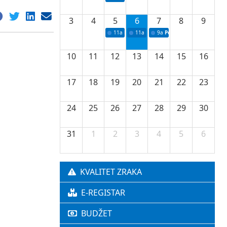
3
4
5
6
7
8
9
11a
Potpisivanje ugovora o stipendijama za 
11a
Podrška razvoju vodne infrastr
9a
Početak izgradnje nove f
10
11
12
13
14
15
16
17
18
19
20
21
22
23
24
25
26
27
28
29
30
31
1
2
3
4
5
6
KVALITET ZRAKA
E-REGISTAR
BUDŽET