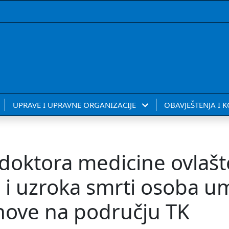
UPRAVE I UPRAVNE ORGANIZACIJE
OBAVJEŠTENJA I 
doktora medicine ovlašt
 i uzroka smrti osoba um
nove na području TK