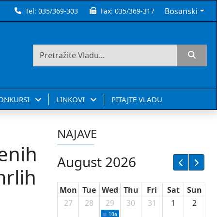
Bosanski
Tel:
035/369-303
Fax:
035/369-317
KONKURSI
LINKOVI
PITAJTE VLADU
NAJAVE
enih
August 2026
rlih
Mon
Tue
Wed
Thu
Fri
Sat
Sun
27
28
29
30
31
1
2
10a
Potpisivanje ugovora sa neprofitnim or