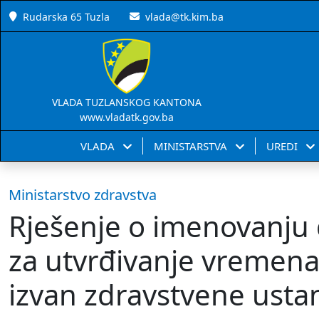
Rudarska 65 Tuzla
vlada@tk.kim.ba
VLADA TUZLANSKOG KANTONA
www.vladatk.gov.ba
VLADA
MINISTARSTVA
UREDI
Ministarstvo zdravstva
Rješenje o imenovanju 
za utvrđivanje vremena
izvan zdravstvene usta