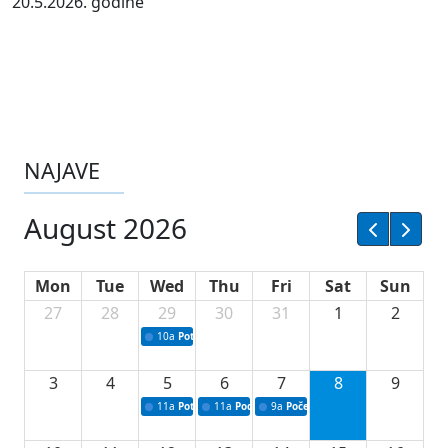
20.5.2026. godine
NAJAVE
August 2026
Mon
Tue
Wed
Thu
Fri
Sat
Sun
27
28
29
30
31
1
2
10a
Potpisivanje ugovora sa neprofitnim organizacijama
3
4
5
6
7
8
9
11a
Potpisivanje ugovora o stipendijama za srednjoškolce
11a
Podrška razvoju vodne infrastrukture u Tu
9a
Početak izgradnje nove fiskultur