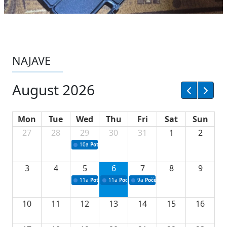
NAJAVE
August 2026
Mon
Tue
Wed
Thu
Fri
Sat
Sun
27
28
29
30
31
1
2
10a
Potpisivanje ugovora sa neprofitnim organizacijama
3
4
5
6
7
8
9
11a
Potpisivanje ugovora o stipendijama za srednjoškolce
11a
Podrška razvoju vodne infrastrukture u Tu
9a
Početak izgradnje nove fiskultur
10
11
12
13
14
15
16