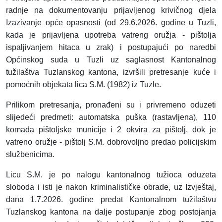
radnje na dokumentovanju prijavljenog krivičnog djela
Izazivanje opće opasnosti (od 29.6.2026. godine u Tuzli,
kada je prijavljena upotreba vatreng oružja - pištolja
ispaljivanjem hitaca u zrak) i postupajući po naredbi
Općinskog suda u Tuzli uz saglasnost Kantonalnog
tužilaštva Tuzlanskog kantona, izvršili pretresanje kuće i
pomoćnih objekata lica S.M. (1982) iz Tuzle.
Prilikom pretresanja, pronađeni su i privremeno oduzeti
slijedeći predmeti: automatska puška (rastavljena), 110
komada pištoljske municije i 2 okvira za pištolj, dok je
vatreno oružje - pištolj S.M. dobrovoljno predao policijskim
službenicima.
Licu S.M. je po nalogu kantonalnog tužioca oduzeta
sloboda i isti je nakon kriminalističke obrade, uz Izvještaj,
dana 1.7.2026. godine predat Kantonalnom tužilaštvu
Tuzlanskog kantona na dalje postupanje zbog postojanja