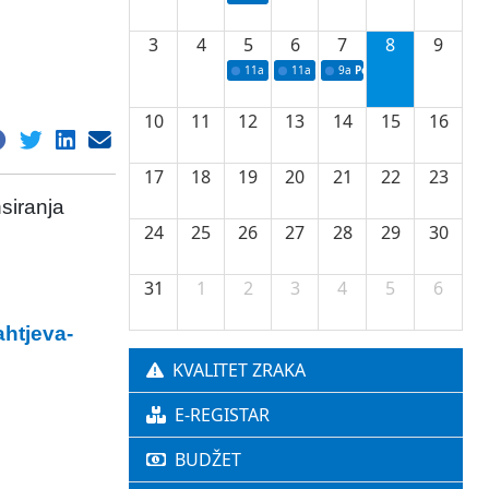
3
4
5
6
7
8
9
11a
Potpisivanje ugovora o stipendijama za 
11a
Podrška razvoju vodne infrastr
9a
Početak izgradnje nove f
10
11
12
13
14
15
16
17
18
19
20
21
22
23
siranja
24
25
26
27
28
29
30
31
1
2
3
4
5
6
ahtjeva-
KVALITET ZRAKA
E-REGISTAR
BUDŽET