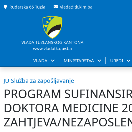
Rudarska 65 Tuzla
vlada@tk.kim.ba
VLADA TUZLANSKOG KANTONA
www.vladatk.gov.ba
VLADA
MINISTARSTVA
UREDI
JU Služba za zapošljavanje
PROGRAM SUFINANSIR
DOKTORA MEDICINE 20
ZAHTJEVA/NEZAPOSLE