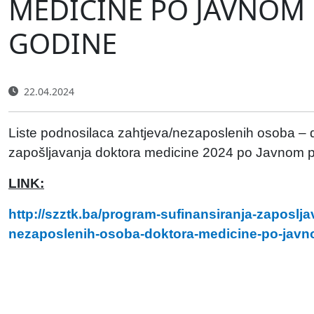
MEDICINE PO JAVNOM 
GODINE
22.04.2024
Liste podnosilaca zahtjeva/nezaposlenih osoba – do
zapošljavanja doktora medicine 2024 po Javnom p
LINK:
http://szztk.ba/program-sufinansiranja-zaposlj
nezaposlenih-osoba-doktora-medicine-po-javn