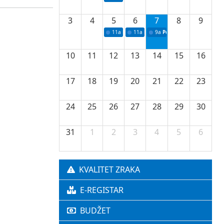
3
4
5
6
7
8
9
11a
Potpisivanje ugovora o stipendijama za 
11a
Podrška razvoju vodne infrastr
9a
Početak izgradnje nove f
10
11
12
13
14
15
16
17
18
19
20
21
22
23
24
25
26
27
28
29
30
31
1
2
3
4
5
6
KVALITET ZRAKA
E-REGISTAR
BUDŽET