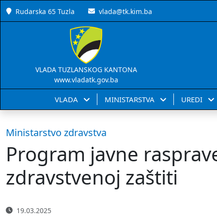
Rudarska 65 Tuzla
vlada@tk.kim.ba
VLADA TUZLANSKOG KANTONA
www.vladatk.gov.ba
VLADA
MINISTARSTVA
UREDI
Ministarstvo zdravstva
Program javne rasprav
zdravstvenoj zaštiti
19.03.2025