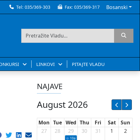
Bosanski
Tel:
035/369-303
Fax:
035/369-317
KONKURSI
LINKOVI
PITAJTE VLADU
NAJAVE
August 2026
Mon
Tue
Wed
Thu
Fri
Sat
Sun
27
28
29
30
31
1
2
10a
Potpisivanje ugovora sa neprofitnim or