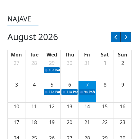
NAJAVE
August 2026
Mon
Tue
Wed
Thu
Fri
Sat
Sun
27
28
29
30
31
1
2
10a
Potpisivanje ugovora sa neprofitnim organizacijama
3
4
5
6
7
8
9
11a
Potpisivanje ugovora o stipendijama za srednjoškolce
11a
Podrška razvoju vodne infrastrukture u Tu
9a
Početak izgradnje nove fiskultur
10
11
12
13
14
15
16
17
18
19
20
21
22
23
24
25
26
27
28
29
30