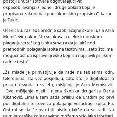
postoji unutar softvera odgovarajući vid
osposobljavanja iz jedne i druge oblasti koja je
propisana zakonima i podzakonskim propisima“, kazao
je Tukić.
Učenica 3. razreda Srednje saobraćajne škole Tuzla Azra
Memišević nakon što se okušala u elektronoskom
plaganju vozačkog ispita smatra da je lakše od
prethodnih polaganja ispita na testovima, „zato što ima
mogućnost da isprave greške koje su napravili prilikom
radnje testa“.
„Za mlade je prihvatljivije da rade na tabletima odn.
telefonima, šta već posjeduju, zato što je digitalizacija
prisutna svuda u svijetu, mišljenja je Azra Memišević.
Ovo mišljenje dijeli i njena školska drugarica Daria
Kikanović. „Imala sam sada priliku da uradim po prvi
put digitalne testove za polaganje vozačkog ispita. Pa,
čini mi se da će ovo biti uistinu lakše da se radi. Na
primjer, greške koje pravimo možemo vrlo lako izbrisati,