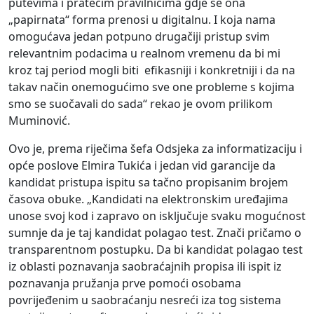
putevima i pratećim pravilnicima gdje se ona
„papirnata“ forma prenosi u digitalnu. I koja nama
omogućava jedan potpuno drugačiji pristup svim
relevantnim podacima u realnom vremenu da bi mi
kroz taj period mogli biti efikasniji i konkretniji i da na
takav način onemogućimo sve one probleme s kojima
smo se suočavali do sada“ rekao je ovom prilikom
Muminović.
Ovo je, prema riječima šefa Odsjeka za informatizaciju i
opće poslove Elmira Tukića i jedan vid garancije da
kandidat pristupa ispitu sa tačno propisanim brojem
časova obuke. „Kandidati na elektronskim uređajima
unose svoj kod i zapravo on isključuje svaku mogućnost
sumnje da je taj kandidat polagao test. Znači pričamo o
transparentnom postupku. Da bi kandidat polagao test
iz oblasti poznavanja saobraćajnih propisa ili ispit iz
poznavanja pružanja prve pomoći osobama
povrijeđenim u saobraćanju nesreći iza tog sistema