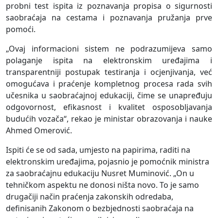
probni test ispita iz poznavanja propisa o sigurnosti
saobraćaja na cestama i poznavanja pružanja prve
pomoći.
„Ovaj informacioni sistem ne podrazumijeva samo
polaganje ispita na elektronskim uređajima i
transparentniji postupak testiranja i ocjenjivanja, već
omogućava i praćenje kompletnog procesa rada svih
učesnika u saobraćajnoj edukaciji, čime se unapređuju
odgovornost, efikasnost i kvalitet osposobljavanja
budućih vozača“, rekao je ministar obrazovanja i nauke
Ahmed Omerović.
Ispiti će se od sada, umjesto na papirima, raditi na
elektronskim uređajima, pojasnio je pomoćnik ministra
za saobraćajnu edukaciju Nusret Muminović. „On u
tehničkom aspektu ne donosi ništa novo. To je samo
drugačiji način praćenja zakonskih odredaba,
definisanih Zakonom o bezbjednosti saobraćaja na