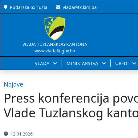
Rudarska 65 Tuzla
vlada@tk.kim.ba
VLADA TUZLANSKOG KANTONA
www.vladatk.gov.ba
VLADA
MINISTARSTVA
UREDI
Najave
Press konferencija pov
Vlade Tuzlanskog kant
12.01.2026