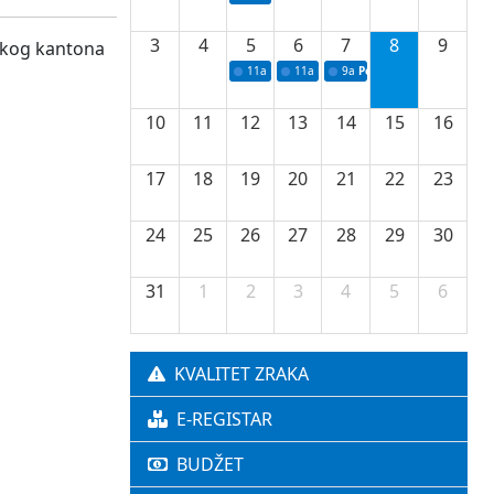
3
4
5
6
7
8
9
nskog kantona
11a
Potpisivanje ugovora o stipendijama za 
11a
Podrška razvoju vodne infrastr
9a
Početak izgradnje nove f
10
11
12
13
14
15
16
17
18
19
20
21
22
23
24
25
26
27
28
29
30
31
1
2
3
4
5
6
KVALITET ZRAKA
E-REGISTAR
BUDŽET