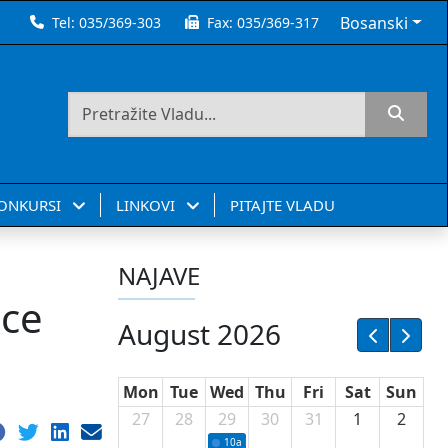
Bosanski
Tel:
035/369-303
Fax:
035/369-317
KONKURSI
LINKOVI
PITAJTE VLADU
NAJAVE
ice
August 2026
Mon
Tue
Wed
Thu
Fri
Sat
Sun
27
28
29
30
31
1
2
10a
Potpisivanje ugovora sa neprofitnim or