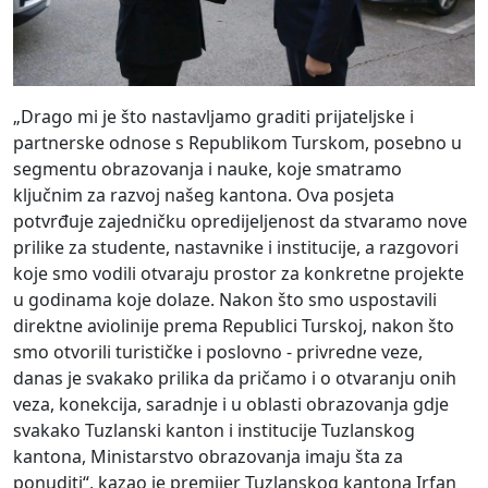
„Drago mi je što nastavljamo graditi prijateljske i
partnerske odnose s Republikom Turskom, posebno u
segmentu obrazovanja i nauke, koje smatramo
ključnim za razvoj našeg kantona. Ova posjeta
potvrđuje zajedničku opredijeljenost da stvaramo nove
prilike za studente, nastavnike i institucije, a razgovori
koje smo vodili otvaraju prostor za konkretne projekte
u godinama koje dolaze. Nakon što smo uspostavili
direktne aviolinije prema Republici Turskoj, nakon što
smo otvorili turističke i poslovno - privredne veze,
danas je svakako prilika da pričamo i o otvaranju onih
veza, konekcija, saradnje i u oblasti obrazovanja gdje
svakako Tuzlanski kanton i institucije Tuzlanskog
kantona, Ministarstvo obrazovanja imaju šta za
ponuditi“, kazao je premijer Tuzlanskog kantona Irfan