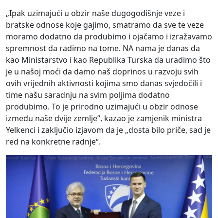
„Ipak uzimajući u obzir naše dugogodišnje veze i
bratske odnose koje gajimo, smatramo da sve te veze
moramo dodatno da produbimo i ojačamo i izražavamo
spremnost da radimo na tome. NA nama je danas da
kao Ministarstvo i kao Republika Turska da uradimo što
je u našoj moći da damo naš doprinos u razvoju svih
ovih vrijednih aktivnosti kojima smo danas svjedočili i
time našu saradnju na svim poljima dodatno
produbimo. To je prirodno uzimajući u obzir odnose
između naše dvije zemlje“, kazao je zamjenik ministra
Yelkenci i zaključio izjavom da je „dosta bilo priče, sad je
red na konkretne radnje“.