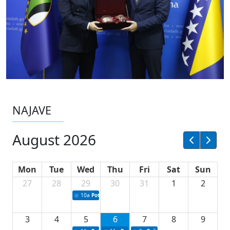
NAJAVE
August 2026
Mon
Tue
Wed
Thu
Fri
Sat
Sun
27
28
29
30
31
1
2
10a
Potpisivanje ugovora sa neprofitnim organizacijama
3
4
5
6
7
8
9