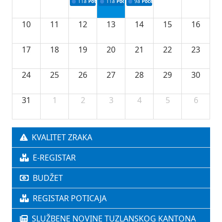
11a
Potpisivanje ugovora o stipendijama za srednjoškolce
11a
Podrška razvoju vodne infrastrukture u Tu
9a
Početak izgradnje nove fiskultur
10
11
12
13
14
15
16
17
18
19
20
21
22
23
24
25
26
27
28
29
30
31
1
2
3
4
5
6
KVALITET ZRAKA
E-REGISTAR
BUDŽET
REGISTAR POTICAJA
SLUŽBENE NOVINE TUZLANSKOG KANTONA