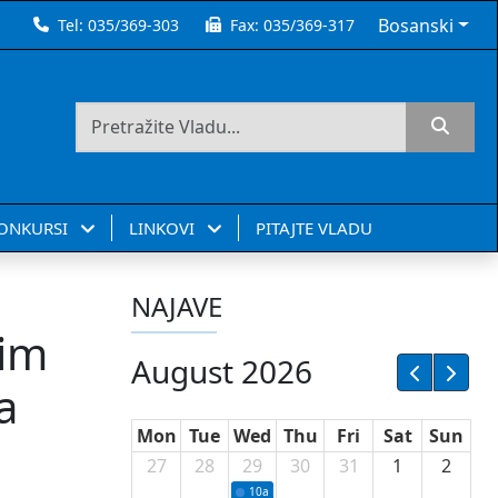
Bosanski
Tel:
035/369-303
Fax:
035/369-317
KONKURSI
LINKOVI
PITAJTE VLADU
NAJAVE
nim
August 2026
a
Mon
Tue
Wed
Thu
Fri
Sat
Sun
27
28
29
30
31
1
2
10a
Potpisivanje ugovora sa neprofitnim or