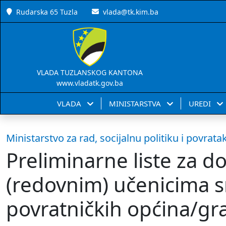
Rudarska 65 Tuzla
vlada@tk.kim.ba
VLADA TUZLANSKOG KANTONA
www.vladatk.gov.ba
VLADA
MINISTARSTVA
UREDI
Ministarstvo za rad, socijalnu politiku i povrata
Preliminarne liste za d
(redovnim) učenicima s
povratničkih općina/gr