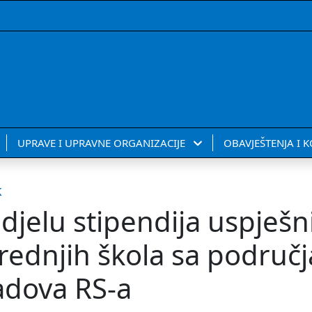
UPRAVE I UPRAVNE ORGANIZACIJE
OBAVJEŠTENJA I 
k
odjelu stipendija uspješ
rednjih škola sa područj
adova RS-a