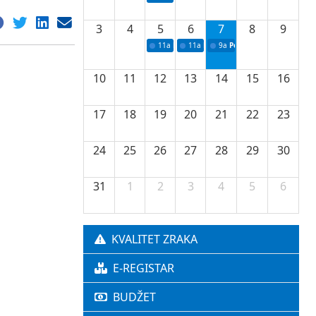
3
4
5
6
7
8
9
11a
Potpisivanje ugovora o stipendijama za 
11a
Podrška razvoju vodne infrastr
9a
Početak izgradnje nove f
10
11
12
13
14
15
16
17
18
19
20
21
22
23
24
25
26
27
28
29
30
31
1
2
3
4
5
6
KVALITET ZRAKA
E-REGISTAR
BUDŽET