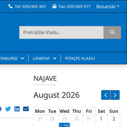
Bosanski
Tel:
035/369-303
Fax:
035/369-317
KONKURSI
LINKOVI
PITAJTE VLADU
NAJAVE
August 2026
Mon
Tue
Wed
Thu
Fri
Sat
Sun
27
28
29
30
31
1
2
10a
Potpisivanje ugovora sa neprofitnim or