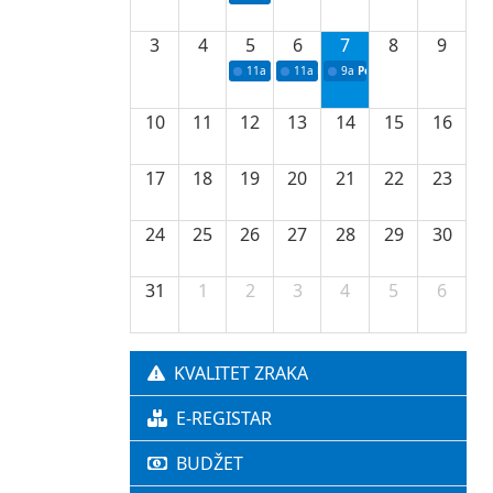
3
4
5
6
7
8
9
11a
Potpisivanje ugovora o stipendijama za 
11a
Podrška razvoju vodne infrastr
9a
Početak izgradnje nove f
10
11
12
13
14
15
16
17
18
19
20
21
22
23
24
25
26
27
28
29
30
31
1
2
3
4
5
6
KVALITET ZRAKA
E-REGISTAR
BUDŽET