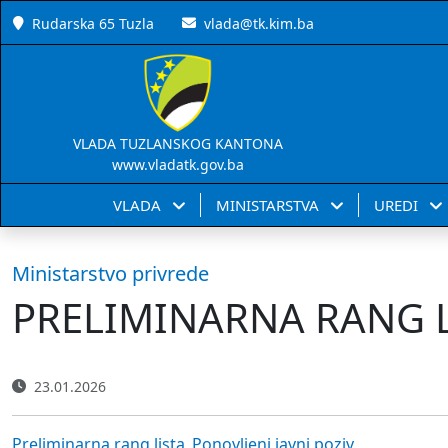
Rudarska 65 Tuzla
vlada@tk.kim.ba
VLADA TUZLANSKOG KANTONA
www.vladatk.gov.ba
VLADA
MINISTARSTVA
UREDI
Ministarstvo privrede
PRELIMINARNA RANG L
23.01.2026
Preliminarna rang lista_Ponovljeni javni poziv