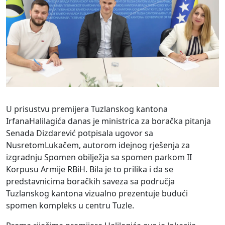
U prisustvu p
remijer
a
Tuzlanskog kantona
Irfan
a
Halilagić
a
danas je
ministrica za boračka pitanja
Senada
Dizdarević
potpisa
la
ugovor sa
Nusretom
Lukačem,
autorom
idejnog rješenja za
izgradnju Spomen obilježja sa spomen parkom II
Korpusu Armije
RBiH
.
Bila je to prilika i da se
predstavnicima boračkih saveza sa područja
Tuzlanskog kantona vizualno
prezentuje
budući
spomen kompleks u
centru Tuzle.