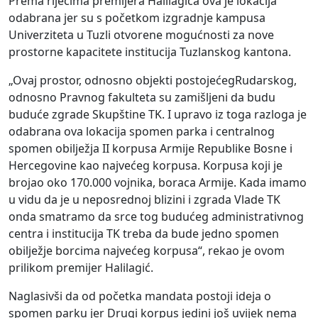
Prema riječima premijera
Halilagića
ova je lokacija
odabrana je
r
su
s početkom izgradnje
k
ampusa
Univer
zi
teta u Tuzli
o
tvorene mogućnosti
za nove
prostorn
e
kapacitet
e
institucija
Tuzlan
skog kantona
.
„
Ovaj prostor, odnosno objekti postojeć
eg
Rudarskog,
odnosno P
ravnog fakulteta su zamišljeni da budu
buduć
e
zgrade Skupštine T
K.
I upravo iz toga razloga je
od
a
brana
ova lokacija spome
n parka i centralnog
spome
n ob
i
ljež
ja II
korpusa Armije Republike Bosne i
Hercegovine
kao najvećeg korpusa. K
orpusa koji je
brojao oko
170.000 v
ojnika, boraca
A
rmije
. K
ada imamo
u vidu da je u neposrednoj blizini i
zgrada
V
lade T
K
onda smatramo da srce tog budućeg administrativnog
centra
i
institucija T
K treba da bude jedno spomen
obilježje borcima najvećeg korpusa“, rekao je ovom
prilikom premijer
Halilagić
.
Naglasivši da od početka mandata postoji ideja o
spomen parku jer Drugi korpus jedini još uvijek nema