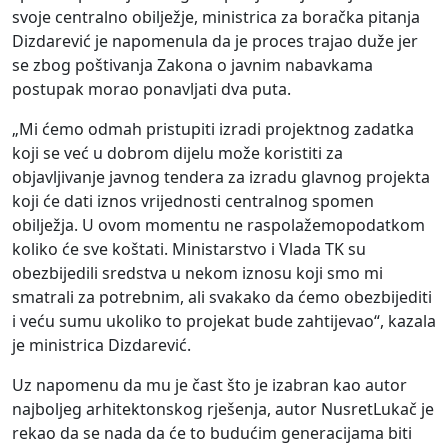
svoje centralno obilježje
, ministrica
za boračka pitanja
Dizdarević je napomenul
a da je proces trajao duže jer
s
e zbog poštivanja
Zakon
a
o javnim nabavkama
postupak mora
o
po
navljati dva
puta
.
„M
i ćemo odmah pristupiti izrad
i
projektnog zadatka
koji
s
e već u dobrom dijelu može koristiti za
objavljivanje javnog tendera za izradu glavnog projekta
koji će dati iznos vrijednosti centralnog spom
e
n
o
b
i
ljež
j
a.
U ovom momentu
ne
raspolažemo
podatkom
koliko će
sve
košt
a
t
i
.
M
inistarstvo i
Vlada TK
su
obezb
i
jedil
i
sredstva u nekom iznosu koji smo mi
smatrali za potrebnim, ali svakako da ćemo
obezbije
dit
i
i veću sumu
ukoliko
to
projekat
bude zahtijevao
“
, kazala
je ministrica Dizdarević
.
Uz napomenu
da mu
je čast
što je izabran
kao autor
naj
boljeg arhitektonskog
rješenja
, autor
Nusret
Lukač je
rekao da se nada da će to budućim generacijama biti