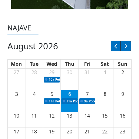
NAJAVE
August 2026
Mon
Tue
Wed
Thu
Fri
Sat
Sun
27
28
29
30
31
1
2
10a
Potpisivanje ugovora sa neprofitnim organizacijama
3
4
5
6
7
8
9
11a
Potpisivanje ugovora o stipendijama za srednjoškolce
11a
Podrška razvoju vodne infrastrukture u Tu
9a
Početak izgradnje nove fiskultur
10
11
12
13
14
15
16
17
18
19
20
21
22
23