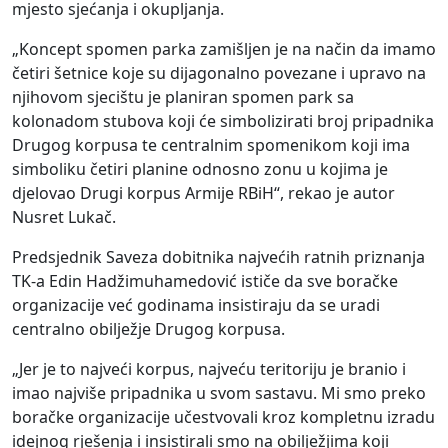
mjesto sjećanja i okupljanja.
„Koncept
spomen parka zamišljen
je
na način da imamo
četiri šetnice
koje su di
j
agona
lno povezane i upravo na
njihovo
m sje
c
ištu je planiran
spomen park
sa
kolonadom
stubova
koji će simbolizirati broj pripadn
ika
D
rugog korpusa
te centralnim spomenikom
koji ima
simboliku
četir
i
planine odnosno zonu u kojima je
djelovao Drugi
korpus Armije
R
BiH
“
,
rekao
je autor
Nusret
Lukač
.
Predsjednik Saveza dobitnika najvećih ratnih priznanja
TK-a Edin
Hadžimuhamedović
ističe da sve boračke
organizacije već godinama
insistiraju
da se uradi
centralno obilježje
D
rugog korpusa
.
„J
er je to najveći korpus, najveću teritoriju je branio
i
imao
najviše pripadnika u svom sastavu
. M
i smo
preko
boračk
e
organizacij
e
učestv
ov
ali kroz kompletnu iz
radu
idejn
og
rje
šenja i
insistirali
smo na obilježjima
koji