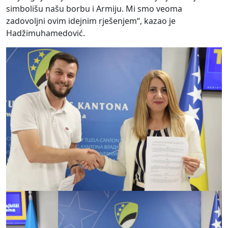
simbolišu
našu borbu
i
A
rmiju.
M
i smo veoma
zadovoljni
o
vim idejnim
rje
šenjem
“, kazao je
Hadžimuhamedović
.