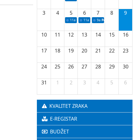
3
4
5
6
7
8
9
11a
Potpisivanje ugovora o stipendijama za 
11a
Podrška razvoju vodne infrastr
9a
Početak izgradnje nove f
10
11
12
13
14
15
16
17
18
19
20
21
22
23
24
25
26
27
28
29
30
31
1
2
3
4
5
6
KVALITET ZRAKA
E-REGISTAR
BUDŽET