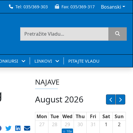
Bosanski
Tel:
035/369-303
Fax:
035/369-317
KONKURSI
LINKOVI
PITAJTE VLADU
NAJAVE
g
August 2026
Mon
Tue
Wed
Thu
Fri
Sat
Sun
27
28
29
30
31
1
2
10a
Potpisivanje ugovora sa neprofitnim or