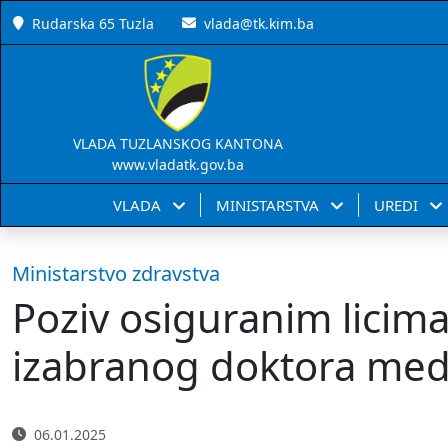
Rudarska 65 Tuzla
vlada@tk.kim.ba
VLADA TUZLANSKOG KANTONA
www.vladatk.gov.ba
VLADA
MINISTARSTVA
UREDI
Ministarstvo zdravstva
Poziv osiguranim licim
izabranog doktora med
06.01.2025