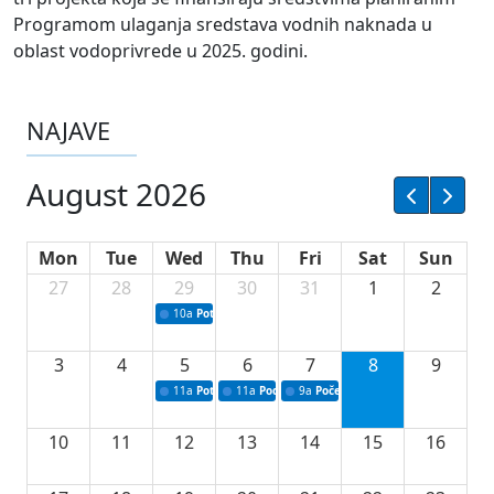
Programom ulaganja sredstava vodnih naknada u
oblast vodoprivrede u 2025. godini.
NAJAVE
August 2026
Mon
Tue
Wed
Thu
Fri
Sat
Sun
27
28
29
30
31
1
2
10a
Potpisivanje ugovora sa neprofitnim organizacijama
3
4
5
6
7
8
9
11a
Potpisivanje ugovora o stipendijama za srednjoškolce
11a
Podrška razvoju vodne infrastrukture u Tu
9a
Početak izgradnje nove fiskultur
10
11
12
13
14
15
16