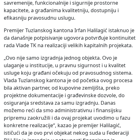
savremenije, funkcionalnije i sigurnije prostorne
kapacitete, a građanima kvalitetniju, dostupniju i
efikasniju pravosudnu uslugu.
Premijer Tuzlanskog kantona Irfan Halilagić istaknuo je
da današnje potpisivanje ugovora potvrđuje kontinuitet
rada Vlade TK na realizaciji velikih kapitalnih projekata.
„Ovo nije samo izgradnja jednog objekta. Ovo je
ulaganje u institucije, u pravnu sigurnost i u kvalitet
usluge koju građani očekuju od pravosudnog sistema.
Vlada Tuzlanskog kantona je od početka ovog procesa
bila aktivan partner, od kupovine zemljišta, preko
projektne dokumentacije i građevinske dozvole, do
osiguranja sredstava za samu izgradnju. Danas
možemo reći da smo administrativnu i finansijsku
pripremu zaokružili i da ovaj projekat uvodimo u fazu
konkretne realizacije“, kazao je premijer Halilagić,
ističući da je ovo prvi objekat nekog suda u Federaciji