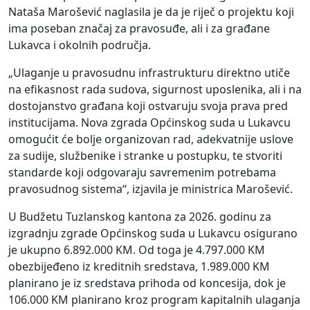
Nataša Marošević naglasila je da je riječ o projektu koji
ima poseban značaj za pravosuđe, ali i za građane
Lukavca i okolnih područja.
„Ulaganje u pravosudnu infrastrukturu direktno utiče
na efikasnost rada sudova, sigurnost uposlenika, ali i na
dostojanstvo građana koji ostvaruju svoja prava pred
institucijama. Nova zgrada Općinskog suda u Lukavcu
omogućit će bolje organizovan rad, adekvatnije uslove
za sudije, službenike i stranke u postupku, te stvoriti
standarde koji odgovaraju savremenim potrebama
pravosudnog sistema“, izjavila je ministrica Marošević.
U Budžetu Tuzlanskog kantona za 2026. godinu za
izgradnju zgrade Općinskog suda u Lukavcu osigurano
je ukupno 6.892.000 KM. Od toga je 4.797.000 KM
obezbijeđeno iz kreditnih sredstava, 1.989.000 KM
planirano je iz sredstava prihoda od koncesija, dok je
106.000 KM planirano kroz program kapitalnih ulaganja