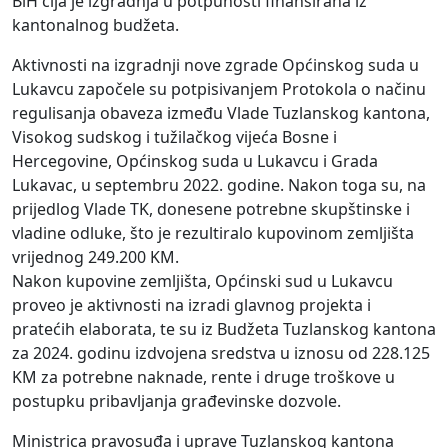
BiH čija je izgradnja u potpunosti finansirana iz
kantonalnog budžeta.
Aktivnosti na izgradnji nove zgrade Općinskog suda u
Lukavcu započele su potpisivanjem Protokola o načinu
regulisanja obaveza između Vlade Tuzlanskog kantona,
Visokog sudskog i tužilačkog vijeća Bosne i
Hercegovine, Općinskog suda u Lukavcu i Grada
Lukavac, u septembru 2022. godine. Nakon toga su, na
prijedlog Vlade TK, donesene potrebne skupštinske i
vladine odluke, što je rezultiralo kupovinom zemljišta
vrijednog 249.200 KM.
Nakon kupovine zemljišta, Općinski sud u Lukavcu
proveo je aktivnosti na izradi glavnog projekta i
pratećih elaborata, te su iz Budžeta Tuzlanskog kantona
za 2024. godinu izdvojena sredstva u iznosu od 228.125
KM za potrebne naknade, rente i druge troškove u
postupku pribavljanja građevinske dozvole.
Ministrica pravosuđa i uprave Tuzlanskog kantona