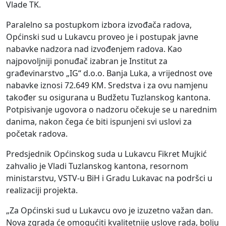
Vlade TK.
Paralelno sa postupkom izbora izvođača radova,
Općinski sud u Lukavcu proveo je i postupak javne
nabavke nadzora nad izvođenjem radova. Kao
najpovoljniji ponuđač izabran je Institut za
građevinarstvo „IG“ d.o.o. Banja Luka, a vrijednost ove
nabavke iznosi 72.649 KM. Sredstva i za ovu namjenu
također su osigurana u Budžetu Tuzlanskog kantona.
Potpisivanje ugovora o nadzoru očekuje se u narednim
danima, nakon čega će biti ispunjeni svi uslovi za
početak radova.
Predsjednik Općinskog suda u Lukavcu Fikret Mujkić
zahvalio je Vladi Tuzlanskog kantona, resornom
ministarstvu, VSTV-u BiH i Gradu Lukavac na podršci u
realizaciji projekta.
„Za Općinski sud u Lukavcu ovo je izuzetno važan dan.
Nova zgrada će omogućiti kvalitetnije uslove rada, bolju