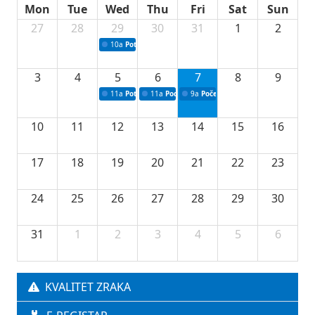
Mon
Tue
Wed
Thu
Fri
Sat
Sun
27
28
29
30
31
1
2
10a
Potpisivanje ugovora sa neprofitnim organizacijama
3
4
5
6
7
8
9
11a
Potpisivanje ugovora o stipendijama za srednjoškolce
11a
Podrška razvoju vodne infrastrukture u Tu
9a
Početak izgradnje nove fiskultur
10
11
12
13
14
15
16
17
18
19
20
21
22
23
24
25
26
27
28
29
30
31
1
2
3
4
5
6
KVALITET ZRAKA