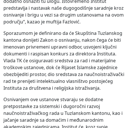
dodatno osnažiti tu ulogu. Istovremeno Institut
predstavlja i nastavak naše dugogodišnje saradnje kroz
osnivanje i brigu u vezi sa drugim ustanovama na ovom
području“, kazao je muftija Fazlović.
Sporazumom je definirano da će Skupština Tuzlanskog
kantona donijeti Zakon o osnivanju, nakon čega će biti
imenovan privremeni upravni odbor, usvojeni ključni
dokumenti i raspisan konkurs za direktora Instituta.
Vlada TK će osiguravati sredstva za rad i materijalne
troškove ustanove, dok će Rijaset Islamske zajednice
obezbijediti prostor, dio sredstava za naučnoistraživački
rad te prenijeti intelektualno vlasništvo postojećeg
Instituta za društvena i religijska istraživanja.
Osnivanjem ove ustanove stvaraju se dodatne
pretpostavke za sistemski i dugoročni razvoj
naučnoistraživačkog rada u Tuzlanskom kantonu, kao i
jačanje saradnje sa domaćim i međunarodnim
akademskim zajednicama. Institut će, kroz svoje