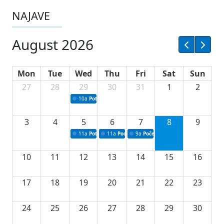
NAJAVE
August 2026
Mon
Tue
Wed
Thu
Fri
Sat
Sun
27
28
29
30
31
1
2
10a
Potpisivanje ugovora sa neprofitnim organizacijama
3
4
5
6
7
8
9
11a
Potpisivanje ugovora o stipendijama za srednjoškolce
11a
Podrška razvoju vodne infrastrukture u Tu
9a
Početak izgradnje nove fiskultur
10
11
12
13
14
15
16
17
18
19
20
21
22
23
24
25
26
27
28
29
30