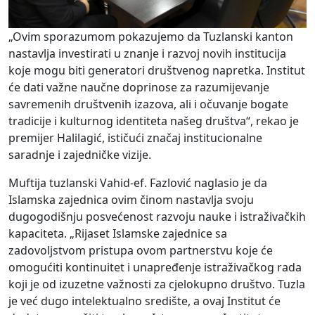
„Ovim sporazumom pokazujemo da Tuzlanski kanton
nastavlja investirati u znanje i razvoj novih institucija
koje mogu biti generatori društvenog napretka. Institut
će dati važne naučne doprinose za razumijevanje
savremenih društvenih izazova, ali i očuvanje bogate
tradicije i kulturnog identiteta našeg društva“, rekao je
premijer Halilagić, ističući značaj institucionalne
saradnje i zajedničke vizije.
Muftija tuzlanski Vahid-ef. Fazlović naglasio je da
Islamska zajednica ovim činom nastavlja svoju
dugogodišnju posvećenost razvoju nauke i istraživačkih
kapaciteta. „Rijaset Islamske zajednice sa
zadovoljstvom pristupa ovom partnerstvu koje će
omogućiti kontinuitet i unapređenje istraživačkog rada
koji je od izuzetne važnosti za cjelokupno društvo. Tuzla
je već dugo intelektualno središte, a ovaj Institut će