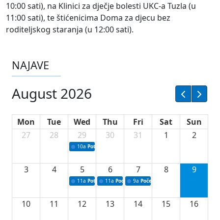
10:00 sati), na Klinici za dječje bolesti UKC-a Tuzla (u
11:00 sati), te štićenicima Doma za djecu bez
roditeljskog staranja (u 12:00 sati).
NAJAVE
August 2026
Mon
Tue
Wed
Thu
Fri
Sat
Sun
27
28
29
30
31
1
2
10a
Potpisivanje ugovora sa neprofitnim organizacijama
3
4
5
6
7
8
9
11a
Potpisivanje ugovora o stipendijama za srednjoškolce
11a
Podrška razvoju vodne infrastrukture u Tu
9a
Početak izgradnje nove fiskultur
10
11
12
13
14
15
16