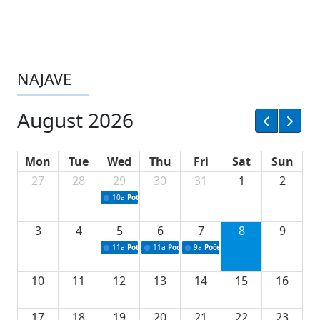
NAJAVE
August 2026
Mon
Tue
Wed
Thu
Fri
Sat
Sun
27
28
29
30
31
1
2
10a
Potpisivanje ugovora sa neprofitnim organizacijama
3
4
5
6
7
8
9
11a
Potpisivanje ugovora o stipendijama za srednjoškolce
11a
Podrška razvoju vodne infrastrukture u Tu
9a
Početak izgradnje nove fiskultur
10
11
12
13
14
15
16
17
18
19
20
21
22
23