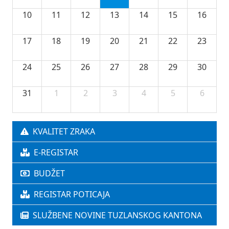
10
11
12
13
14
15
16
17
18
19
20
21
22
23
24
25
26
27
28
29
30
31
1
2
3
4
5
6
KVALITET ZRAKA
E-REGISTAR
BUDŽET
REGISTAR POTICAJA
SLUŽBENE NOVINE TUZLANSKOG KANTONA