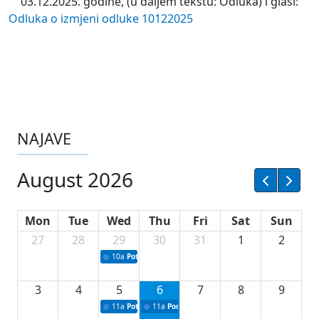
03.12.2025. godine, (u daljem tekstu: Odluka) i glasi:
Odluka o izmjeni odluke 10122025
NAJAVE
August 2026
Mon
Tue
Wed
Thu
Fri
Sat
Sun
27
28
29
30
31
1
2
10a
Potpisivanje ugovora sa neprofitnim organizacijama
3
4
5
6
7
8
9
11a
Potpisivanje ugovora o stipendijama za srednjoškolce
11a
Podrška razvoju vodne infrastrukture u Tu