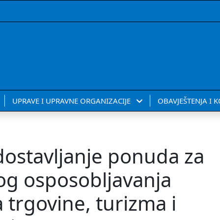
UPRAVE I UPRAVNE ORGANIZACIJE
OBAVJEŠTENJA I 
 dostavljanje ponuda za
og osposobljavanja
 trgovine, turizma i