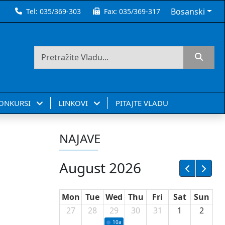
Bosanski
Tel:
035/369-303
Fax:
035/369-317
KONKURSI
LINKOVI
PITAJTE VLADU
NAJAVE
August 2026
Mon
Tue
Wed
Thu
Fri
Sat
Sun
27
28
29
30
31
1
2
10a
Potpisivanje ugovora sa neprofitnim or