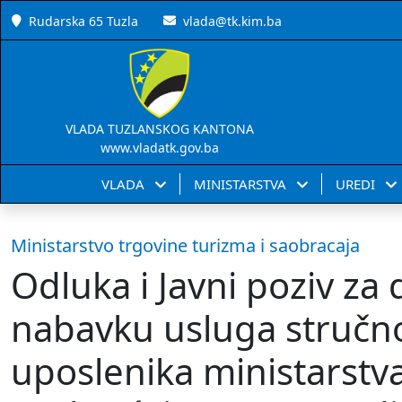
Rudarska 65 Tuzla
vlada@tk.kim.ba
VLADA TUZLANSKOG KANTONA
www.vladatk.gov.ba
VLADA
MINISTARSTVA
UREDI
Ministarstvo trgovine turizma i saobracaja
Odluka i Javni poziv za
nabavku usluga stručn
uposlenika ministarstva