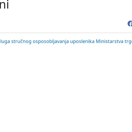
ni
sluga stručnog osposobljavanja uposlenika Ministarstva trg