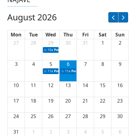
August 2026
Mon
Tue
Wed
Thu
Fri
Sat
Sun
27
28
29
30
31
1
2
10a
Potpisivanje ugovora sa neprofitnim organizacijama
3
4
5
6
7
8
9
11a
Potpisivanje ugovora o stipendijama za srednjoškolce
11a
Podrška razvoju vodne infrastrukture u Tu
10
11
12
13
14
15
16
17
18
19
20
21
22
23
24
25
26
27
28
29
30
31
1
2
3
4
5
6