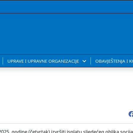
UPRAVE I UPRAVNE ORGANIZACIJE
OBAVJEŠTENJA I 
25. godine (četvrtak) izvršiti isplatu sljedećeg oblika soci