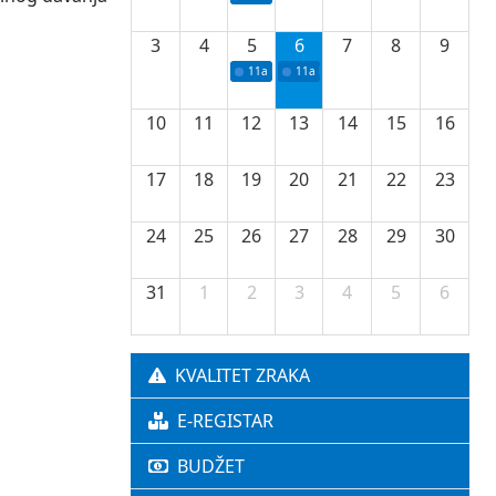
3
4
5
6
7
8
9
11a
Potpisivanje ugovora o stipendijama za 
11a
Podrška razvoju vodne infrastr
10
11
12
13
14
15
16
17
18
19
20
21
22
23
24
25
26
27
28
29
30
31
1
2
3
4
5
6
KVALITET ZRAKA
E-REGISTAR
BUDŽET