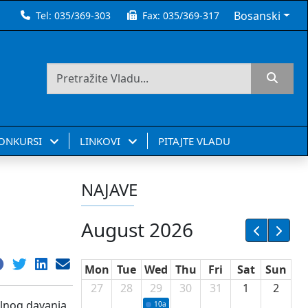
Bosanski
Tel:
035/369-303
Fax:
035/369-317
KONKURSI
LINKOVI
PITAJTE VLADU
NAJAVE
August 2026
Mon
Tue
Wed
Thu
Fri
Sat
Sun
27
28
29
30
31
1
2
jalnog davanja
10a
Potpisivanje ugovora sa neprofitnim or