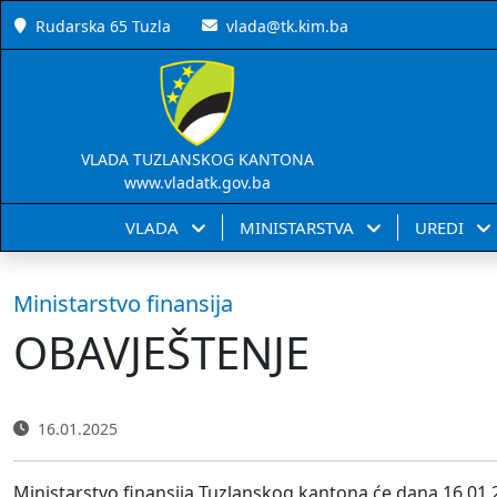
Rudarska 65 Tuzla
vlada@tk.kim.ba
VLADA TUZLANSKOG KANTONA
www.vladatk.gov.ba
VLADA
MINISTARSTVA
UREDI
Ministarstvo finansija
OBAVJEŠTENJE
16.01.2025
Ministarstvo finansija Tuzlanskog kantona će dana 16.01.20