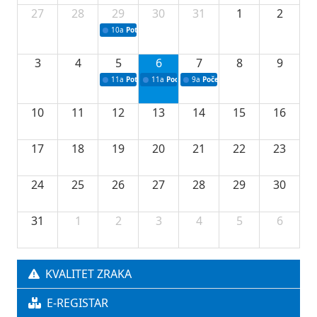
27
28
29
30
31
1
2
10a
Potpisivanje ugovora sa neprofitnim organizacijama
3
4
5
6
7
8
9
11a
Potpisivanje ugovora o stipendijama za srednjoškolce
11a
Podrška razvoju vodne infrastrukture u Tu
9a
Početak izgradnje nove fiskultur
10
11
12
13
14
15
16
17
18
19
20
21
22
23
24
25
26
27
28
29
30
31
1
2
3
4
5
6
KVALITET ZRAKA
E-REGISTAR