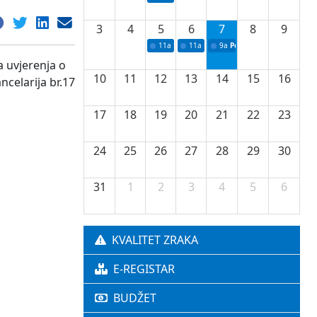
3
4
5
6
7
8
9
11a
Potpisivanje ugovora o stipendijama za 
11a
Podrška razvoju vodne infrastr
9a
Početak izgradnje nove f
a uvjerenja o
10
11
12
13
14
15
16
celarija br.17
17
18
19
20
21
22
23
24
25
26
27
28
29
30
31
1
2
3
4
5
6
KVALITET ZRAKA
E-REGISTAR
BUDŽET