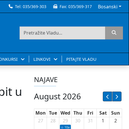
Bosanski
Tel:
035/369-303
Fax:
035/369-317
KONKURSI
LINKOVI
PITAJTE VLADU
NAJAVE
pit u
August 2026
Mon
Tue
Wed
Thu
Fri
Sat
Sun
27
28
29
30
31
1
2
10a
Potpisivanje ugovora sa neprofitnim or