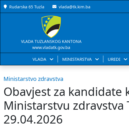
Rudarska 65 Tuzla
vlada@tk.kim.ba
VLADA TUZLANSKOG KANTONA
www.vladatk.gov.ba
VLADA
MINISTARSTVA
UREDI
Ministarstvo zdravstva
Obavjest za kandidate ko
Ministarstvu zdravstva
29.04.2026