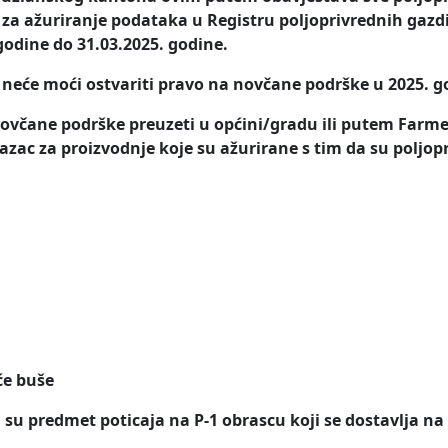
za ažuriranje podataka u Registru poljoprivrednih gazd
odine do 31.03.2025. godine.
 neće moći ostvariti pravo na novčane podrške u 2025. g
ovčane podrške preuzeti u općini/gradu ili putem Farm
azac za proizvodnje koje su ažurirane s tim da su poljop
će buše
su predmet poticaja na P-1 obrascu koji se dostavlja na