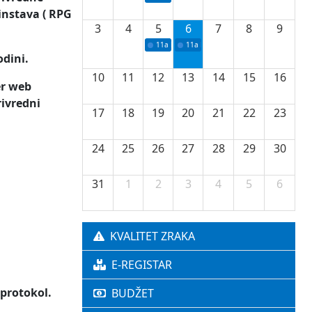
instava ( RPG
3
4
5
6
7
8
9
11a
Potpisivanje ugovora o stipendijama za 
11a
Podrška razvoju vodne infrastr
odini.
10
11
12
13
14
15
16
er web
rivredni
17
18
19
20
21
22
23
24
25
26
27
28
29
30
31
1
2
3
4
5
6
KVALITET ZRAKA
E-REGISTAR
 protokol.
BUDŽET