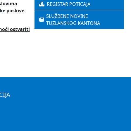
slovima
REGISTAR POTICAJA
čke poslove
SLUŽBENE NOVINE
TUZLANSKOG KANTONA
oći ostvariti
CIJA