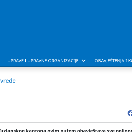
UPRAVE I UPRAVNE ORGANIZACIJE
OBAVJEŠTENJA I 
ivrede
 Tuzlanskog kantona ovim putem obavještava sve poljop