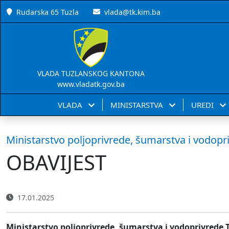
Rudarska 65 Tuzla
vlada@tk.kim.ba
VLADA TUZLANSKOG KANTONA
www.vladatk.gov.ba
VLADA
MINISTARSTVA
UREDI
Ministarstvo poljoprivrede, šumarstva i vodopr
OBAVIJEST
17.01.2025
Ministarstvo poljoprivrede, šumarstva i vodoprivrede