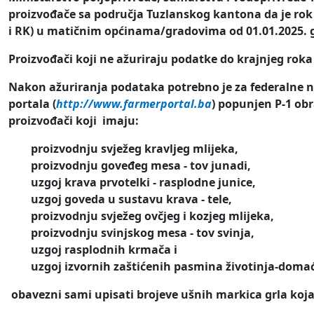
proizvođače sa područja Tuzlanskog kantona da je rok 
i RK) u matičnim općinama/gradovima od 01.01.2025. g
Proizvođači koji ne ažuriraju podatke do krajnjeg roka
Nakon ažuriranja podataka potrebno je za federalne n
portala
(
http://www.farmerportal.ba
) popunjen P-1 obr
proizvođači koji imaju:
proizvodnju svježeg kravljeg mlijeka,
proizvodnju goveđeg mesa - tov junadi,
uzgoj krava prvotelki - rasplodne junice,
uzgoj goveda u sustavu krava - tele,
proizvodnju svježeg ovčjeg i kozjeg mlijeka,
proizvodnju svinjskog mesa - tov svinja,
uzgoj rasplodnih krmača i
uzgoj izvornih zaštićenih pasmina životinja-doma
obavezni sami upisati brojeve ušnih markica grla koja 