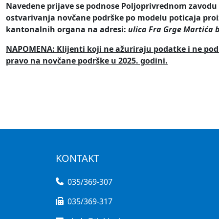
Navedene prijave se podnose Poljoprivrednom zavodu 
ostvarivanja novčane podrške po modelu poticaja proiz
kantonalnih organa na adresi:
ulica Fra Grge Martića br
NAPOMENA:
Klijenti koji ne ažuriraju podatke i ne p
pravo na novčane podrške u 2025. godini.
KONTAKT
035/369-307
035/369-317