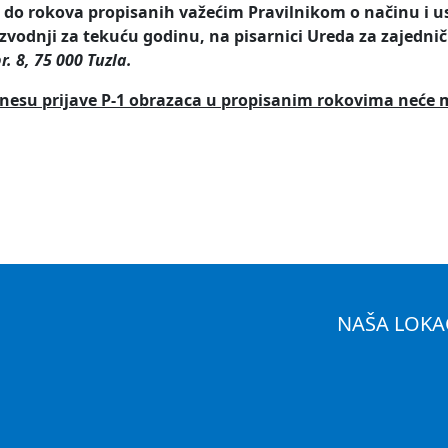
do rokova propisanih važećim Pravilnikom o načinu i u
vodnji za tekuću godinu, na pisarnici Ureda za zajedni
. 8, 75 000 Tuzla.
odnesu prijave P-1 obrazaca u propisanim rokovima neće m
NAŠA LOKA