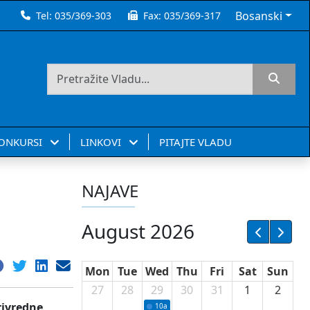
Bosanski
Tel:
035/369-303
Fax:
035/369-317
KONKURSI
LINKOVI
PITAJTE VLADU
NAJAVE
August 2026
Mon
Tue
Wed
Thu
Fri
Sat
Sun
27
28
29
30
31
1
2
rivredne
10a
Potpisivanje ugovora sa neprofitnim or