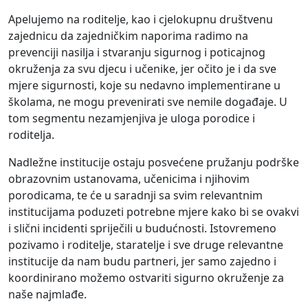
Apelujemo na roditelje, kao i cjelokupnu društvenu
zajednicu da zajedničkim naporima radimo na
prevenciji nasilja i stvaranju sigurnog i poticajnog
okruženja za svu djecu i učenike, jer očito je i da sve
mjere sigurnosti, koje su nedavno implementirane u
školama, ne mogu prevenirati sve nemile događaje. U
tom segmentu nezamjenjiva je uloga porodice i
roditelja.
Nadležne institucije ostaju posvećene pružanju podrške
obrazovnim ustanovama, učenicima i njihovim
porodicama, te će u saradnji sa svim relevantnim
institucijama poduzeti potrebne mjere kako bi se ovakvi
i slični incidenti spriječili u budućnosti. Istovremeno
pozivamo i roditelje, staratelje i sve druge relevantne
institucije da nam budu partneri, jer samo zajedno i
koordinirano možemo ostvariti sigurno okruženje za
naše najmlađe.