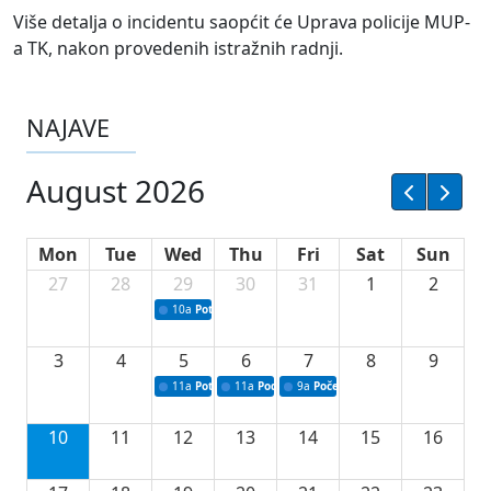
Više detalja o incidentu saopćit će Uprava policije MUP-
a TK, nakon provedenih istražnih radnji.
NAJAVE
August 2026
Mon
Tue
Wed
Thu
Fri
Sat
Sun
27
28
29
30
31
1
2
10a
Potpisivanje ugovora sa neprofitnim organizacijama
3
4
5
6
7
8
9
11a
Potpisivanje ugovora o stipendijama za srednjoškolce
11a
Podrška razvoju vodne infrastrukture u Tu
9a
Početak izgradnje nove fiskultur
10
11
12
13
14
15
16