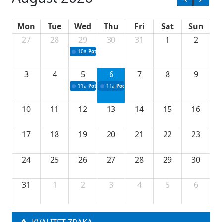
Mon
Tue
Wed
Thu
Fri
Sat
Sun
27
28
29
30
31
1
2
10a
Potpisivanje ugovora sa neprofitnim organizacijama
3
4
5
6
7
8
9
11a
Potpisivanje ugovora o stipendijama za srednjoškolce
11a
Podrška razvoju vodne infrastrukture u Tu
10
11
12
13
14
15
16
17
18
19
20
21
22
23
24
25
26
27
28
29
30
31
1
2
3
4
5
6