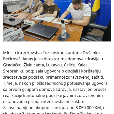
Ministrica zdravstva Tuzlanskog kantona Dušanka
Bećirović danas je sa direktorima domova zdravlja u
Gradačcu, Živinicama, Lukavcu, Čeliću, Kalesiji i
Srebreniku potpisala ugovore o dodjeli i korištenju
sredstava za podršku primarnoj zdravstvenoj zaštiti.
Time je, nakon prošlosedmičnog potpisivanja ugovora
sa prvom grupom domova zdravlja, nastavljen proces
realizacije kantonalne podrške javnim zdravstvenim
ustanovama primarne zdravstvene zaštite.
Za ove namjene ukupno je osigurano 3.050.000 KM, u
skladu sa Zakonom o izvršenju Budžeta Tuzlanskog