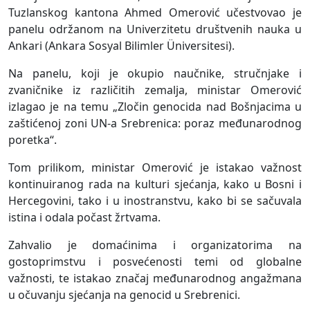
Tuzlanskog kantona Ahmed Omerović učestvovao je
panelu održanom na Univerzitetu društvenih nauka u
Ankari (Ankara Sosyal Bilimler Üniversitesi).
Na panelu, koji je okupio naučnike, stručnjake i
zvaničnike iz različitih zemalja, ministar Omerović
izlagao je na temu „Zločin genocida nad Bošnjacima u
zaštićenoj zoni UN-a Srebrenica: poraz međunarodnog
poretka“.
Tom prilikom, ministar Omerović je istakao važnost
kontinuiranog rada na kulturi sjećanja, kako u Bosni i
Hercegovini, tako i u inostranstvu, kako bi se sačuvala
istina i odala počast žrtvama.
Zahvalio je domaćinima i organizatorima na
gostoprimstvu i posvećenosti temi od globalne
važnosti, te istakao značaj međunarodnog angažmana
u očuvanju sjećanja na genocid u Srebrenici.