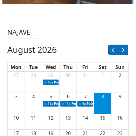
NAJAVE
August 2026
Mon
Tue
Wed
Thu
Fri
Sat
Sun
27
28
29
30
31
1
2
10a
Potpisivanje ugovora sa neprofitnim organizacijama
3
4
5
6
7
8
9
11a
Potpisivanje ugovora o stipendijama za srednjoškolce
11a
Podrška razvoju vodne infrastrukture u Tu
9a
Početak izgradnje nove fiskultur
10
11
12
13
14
15
16
17
18
19
20
21
22
23