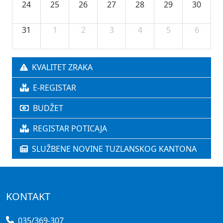
24
25
26
27
28
29
30
31
1
2
3
4
5
6
KVALITET ZRAKA
E-REGISTAR
BUDŽET
REGISTAR POTICAJA
SLUŽBENE NOVINE TUZLANSKOG KANTONA
KONTAKT
035/369-307