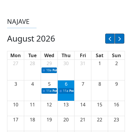
NAJAVE
August 2026
Mon
Tue
Wed
Thu
Fri
Sat
Sun
27
28
29
30
31
1
2
10a
Potpisivanje ugovora sa neprofitnim organizacijama
3
4
5
6
7
8
9
11a
Potpisivanje ugovora o stipendijama za srednjoškolce
11a
Podrška razvoju vodne infrastrukture u Tu
10
11
12
13
14
15
16
17
18
19
20
21
22
23