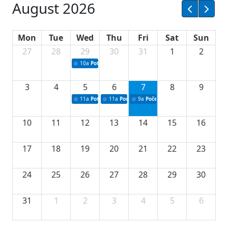
August 2026
Mon
Tue
Wed
Thu
Fri
Sat
Sun
27
28
29
30
31
1
2
10a
Potpisivanje ugovora sa neprofitnim organizacijama
3
4
5
6
7
8
9
11a
Potpisivanje ugovora o stipendijama za srednjoškolce
11a
Podrška razvoju vodne infrastrukture u Tu
9a
Početak izgradnje nove fiskultur
10
11
12
13
14
15
16
17
18
19
20
21
22
23
24
25
26
27
28
29
30
31
1
2
3
4
5
6