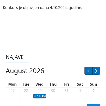
Konkurs je objavljen dana 4.10.2024. godine.
NAJAVE
August 2026
Mon
Tue
Wed
Thu
Fri
Sat
Sun
27
28
29
30
31
1
2
10a
Potpisivanje ugovora sa neprofitnim organizacijama