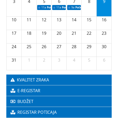
3
4
5
6
7
8
9
11a
Potpisivanje ugovora o stipendijama za srednjoškolce
11a
Podrška razvoju vodne infrastrukture u Tu
9a
Početak izgradnje nove fiskultur
10
11
12
13
14
15
16
17
18
19
20
21
22
23
24
25
26
27
28
29
30
31
1
2
3
4
5
6
KVALITET ZRAKA
E-REGISTAR
BUDŽET
REGISTAR POTICAJA