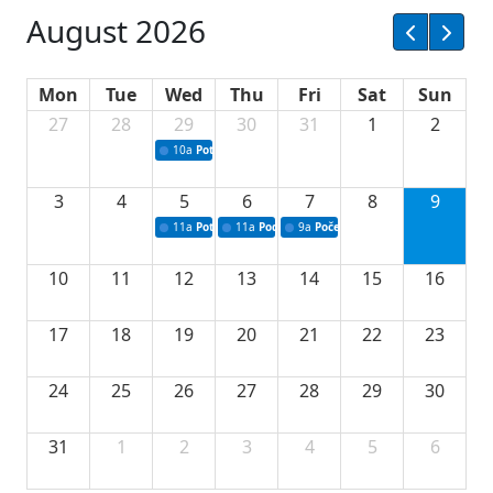
August 2026
Mon
Tue
Wed
Thu
Fri
Sat
Sun
27
28
29
30
31
1
2
10a
Potpisivanje ugovora sa neprofitnim organizacijama
3
4
5
6
7
8
9
11a
Potpisivanje ugovora o stipendijama za srednjoškolce
11a
Podrška razvoju vodne infrastrukture u Tu
9a
Početak izgradnje nove fiskultur
10
11
12
13
14
15
16
17
18
19
20
21
22
23
24
25
26
27
28
29
30
31
1
2
3
4
5
6