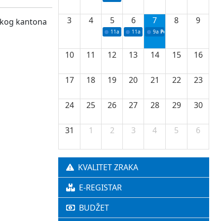
3
4
5
6
7
8
9
nskog kantona
11a
Potpisivanje ugovora o stipendijama za 
11a
Podrška razvoju vodne infrastr
9a
Početak izgradnje nove f
10
11
12
13
14
15
16
17
18
19
20
21
22
23
24
25
26
27
28
29
30
31
1
2
3
4
5
6
KVALITET ZRAKA
E-REGISTAR
BUDŽET