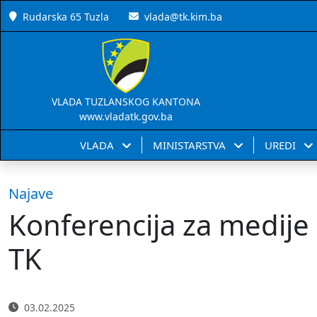
Rudarska 65 Tuzla
vlada@tk.kim.ba
VLADA TUZLANSKOG KANTONA
www.vladatk.gov.ba
VLADA
MINISTARSTVA
UREDI
Najave
Konferencija za medije 
TK
03.02.2025