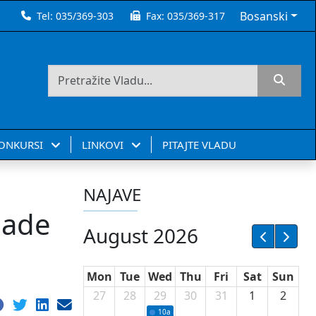
Bosanski
Tel:
035/369-303
Fax:
035/369-317
KONKURSI
LINKOVI
PITAJTE VLADU
NAJAVE
lade
August 2026
Mon
Tue
Wed
Thu
Fri
Sat
Sun
27
28
29
30
31
1
2
10a
Potpisivanje ugovora sa neprofitnim or