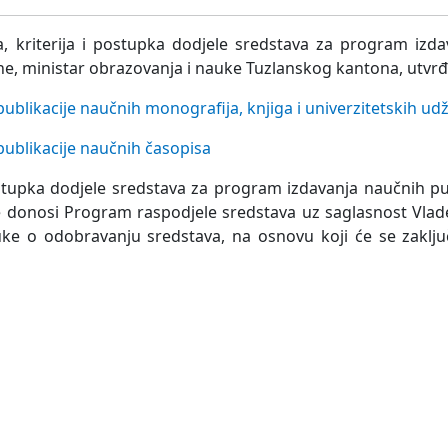
a, kriterija i postupka dodjele sredstava za program izd
ine, ministar obrazovanja i nauke Tuzlanskog kantona, utvr
ublikacije naučnih monografija, knjiga i univerzitetskih ud
publikacije naučnih časopisa
ostupka dodjele sredstava za program izdavanja naučnih pub
e donosi Program raspodjele sredstava uz saglasnost Vla
ke o odobravanju sredstava, na osnovu koji će se zaklju