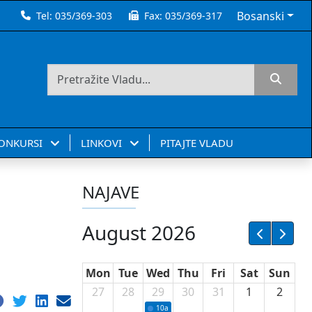
Bosanski
Tel:
035/369-303
Fax:
035/369-317
KONKURSI
LINKOVI
PITAJTE VLADU
NAJAVE
August 2026
Mon
Tue
Wed
Thu
Fri
Sat
Sun
27
28
29
30
31
1
2
10a
Potpisivanje ugovora sa neprofitnim or