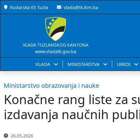
Rudarska 65 Tuzla
vlada@tk.kim.ba
VLADA TUZLANSKOG KANTONA
www.vladatk.gov.ba
VLADA
MINISTARSTVA
UREDI
Ministarstvo obrazovanja i nauke
Konačne rang liste za s
izdavanja naučnih publi
26.05.2026