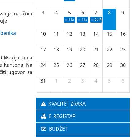
3
4
5
6
7
8
9
avanja naučnih
đuje
11a
Potpisivanje ugovora o stipendijama za 
11a
Podrška razvoju vodne infrastr
9a
Početak izgradnje nove f
žbenika
10
11
12
13
14
15
16
17
18
19
20
21
22
23
likacija, a na
de Kantona. Na
24
25
26
27
28
29
30
čiti ugovor sa
31
1
2
3
4
5
6
KVALITET ZRAKA
E-REGISTAR
BUDŽET