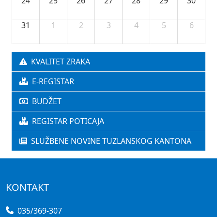
24
25
26
27
28
29
30
31
1
2
3
4
5
6
KVALITET ZRAKA
E-REGISTAR
BUDŽET
REGISTAR POTICAJA
SLUŽBENE NOVINE TUZLANSKOG KANTONA
KONTAKT
035/369-307