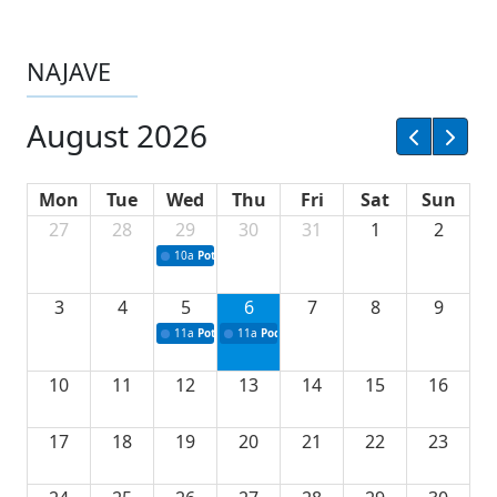
NAJAVE
August 2026
Mon
Tue
Wed
Thu
Fri
Sat
Sun
27
28
29
30
31
1
2
10a
Potpisivanje ugovora sa neprofitnim organizacijama
3
4
5
6
7
8
9
11a
Potpisivanje ugovora o stipendijama za srednjoškolce
11a
Podrška razvoju vodne infrastrukture u Tu
10
11
12
13
14
15
16
17
18
19
20
21
22
23