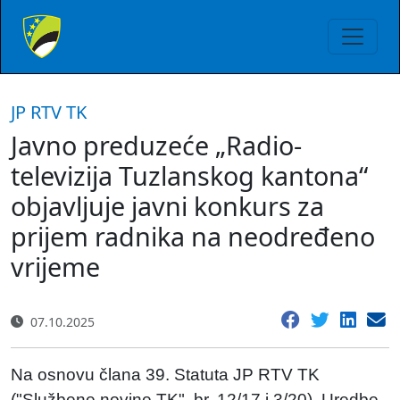
JP RTV TK
Javno preduzeće „Radio-
televizija Tuzlanskog kantona“
objavljuje javni konkurs za
prijem radnika na neodređeno
vrijeme
07.10.2025
Na osnovu člana 39. Statuta JP RTV TK
("Službene novine TK", br. 12/17 i 3/20), Uredbe