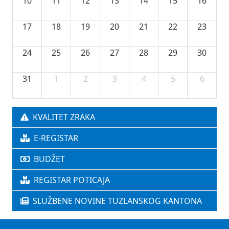
10
11
12
13
14
15
16
17
18
19
20
21
22
23
24
25
26
27
28
29
30
31
1
2
3
4
5
6
KVALITET ZRAKA
E-REGISTAR
BUDŽET
REGISTAR POTICAJA
SLUŽBENE NOVINE TUZLANSKOG KANTONA