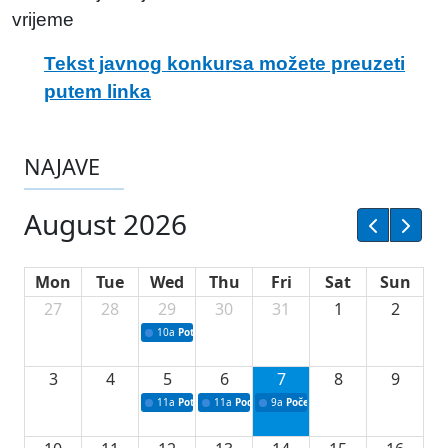
vrijeme
Tekst javnog konkursa možete preuzeti
putem linka
NAJAVE
August 2026
Mon
Tue
Wed
Thu
Fri
Sat
Sun
27
28
29
30
31
1
2
10a
Potpisivanje ugovora sa neprofitnim organizacijama
3
4
5
6
7
8
9
11a
Potpisivanje ugovora o stipendijama za srednjoškolce
11a
Podrška razvoju vodne infrastrukture u Tu
9a
Početak izgradnje nove fiskultur