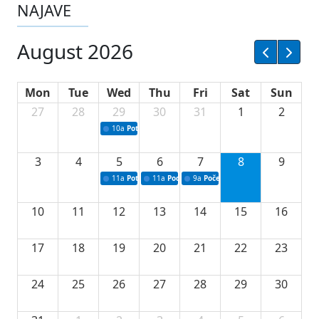
NAJAVE
August 2026
Mon
Tue
Wed
Thu
Fri
Sat
Sun
27
28
29
30
31
1
2
10a
Potpisivanje ugovora sa neprofitnim organizacijama
3
4
5
6
7
8
9
11a
Potpisivanje ugovora o stipendijama za srednjoškolce
11a
Podrška razvoju vodne infrastrukture u Tu
9a
Početak izgradnje nove fiskultur
10
11
12
13
14
15
16
17
18
19
20
21
22
23
24
25
26
27
28
29
30