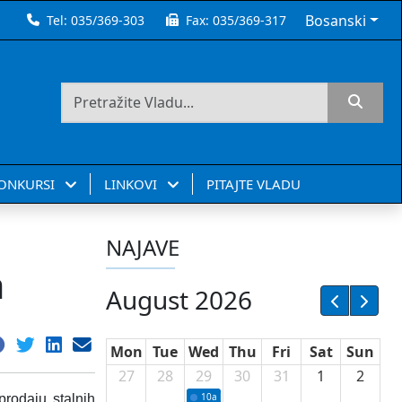
Bosanski
Tel:
035/369-303
Fax:
035/369-317
KONKURSI
LINKOVI
PITAJTE VLADU
NAJAVE
a
August 2026
Mon
Tue
Wed
Thu
Fri
Sat
Sun
27
28
29
30
31
1
2
10a
Potpisivanje ugovora sa neprofitnim or
prodaju stalnih