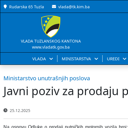
Rudarska 65 Tuzla
vlada@tk.kim.ba
VLADA TUZLANSKOG KANTONA
www.vladatk.gov.ba
VLADA
MINISTARSTVA
UREDI
Ministarstvo unutrašnjih poslova
Javni poziv za prodaju 
25.12.2025
Na osnovu Odluke o prodaji putničkih motornih vozila broj: