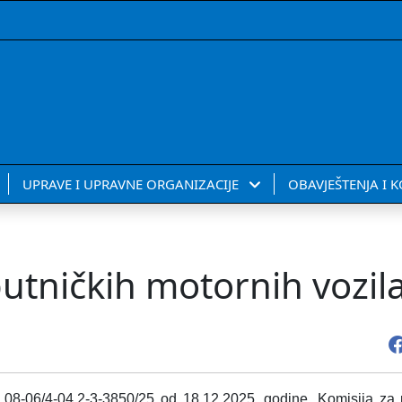
UPRAVE I UPRAVNE ORGANIZACIJE
OBAVJEŠTENJA I 
putničkih motornih vozil
 08-06/4-04.2-3-3850/25 od 18.12.2025. godine, Komisija za 