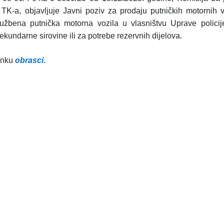
TK-a, objavljuje Javni poziv za prodaju putničkih motornih 
lužbena putnička motorna vozila u vlasništvu Uprave polic
ekundarne sirovine ili za potrebe rezervnih dijelova.
linku
o
b
rasci
.