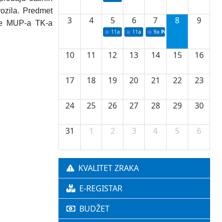
vozila.
Predmet
3
4
5
6
7
8
9
ije MUP-a TK-a
11a
Potpisivanje ugovora o stipendijama za 
11a
Podrška razvoju vodne infrastr
9a
Početak izgradnje nove f
10
11
12
13
14
15
16
17
18
19
20
21
22
23
24
25
26
27
28
29
30
31
1
2
3
4
5
6
KVALITET ZRAKA
E-REGISTAR
BUDŽET