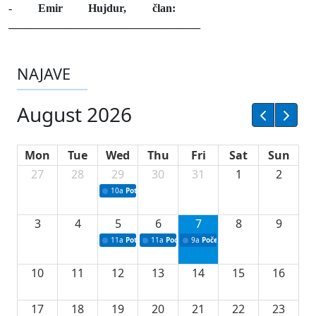
- Emir Hujdur, član:
__________________________________
NAJAVE
August 2026
Mon
Tue
Wed
Thu
Fri
Sat
Sun
27
28
29
30
31
1
2
10a
Potpisivanje ugovora sa neprofitnim organizacijama
3
4
5
6
7
8
9
11a
Potpisivanje ugovora o stipendijama za srednjoškolce
11a
Podrška razvoju vodne infrastrukture u Tu
9a
Početak izgradnje nove fiskultur
10
11
12
13
14
15
16
17
18
19
20
21
22
23