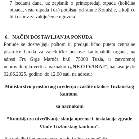
7 (sedam) dana, uz zapisnik o primopredaji otpada (količina
otpada, vrsta otpada i dr.) potpisan od strane Komisije, a koji će
biti osnov za zaključenje ugovora.
6.
NAČIN DOSTAVLJANJA PONUDA
Ponude se dostavljaju poštom ili predaju lično putem centralne
pisarnice Ureda za zajedničke poslove kantonalnih organa, na
adresi Fra Grge Martića br.8, 75000 Tuzla, u zatvorenoj
neprovidnoj koverti sa naznakom
„NE OTVARAJ
“, najkasnije do
02.06.2025. godine
do 12,00 sati, na adresu:
Ministarstvo prostornog uređenja i zaštite okolice Tuzlanskog
kantona
sa naznakom
“Komisija za utvrđivanje stanja opreme i
instalacija zgrade
Vlade Tuzlanskog kantona”.
Na poleđini koverte navesti naziv i adresu ponuđača.