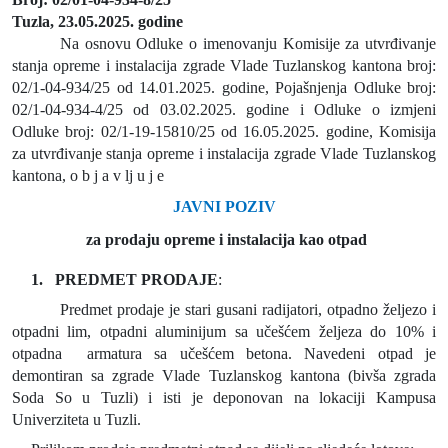
Tuzla, 23.05.2025. godine
Na osnovu Odluke o imenovanju Komisije za utvrđivanje
stanja opreme i instalacija zgrade Vlade Tuzlanskog kantona
broj:
02/1-04-934/25 od 14.01.2025. godine, Pojašnjenja Odluke broj:
02/1-04-934-4/25 od 03.02.2025. godine i Odluke o izmjeni
Odluke broj: 02/1-19-15810/25 od 16.05.2025. godine, Komisija
za utvrđivanje stanja opreme i instalacija zgrade Vlade Tuzlanskog
kantona, o b j a v lj u j e
JAVNI POZIV
za prodaju opreme i instalacija kao otpad
1.
PREDMET
PRODAJE
:
Predmet prodaje je stari gusani radijatori, otpadno željezo i
otpadni lim, otpadni aluminijum sa učešćem željeza do 10% i
otpadna
armatura sa učešćem betona. Navedeni otpad je
demontiran sa zgrade Vlade Tuzlanskog kantona (bivša zgrada
Soda So u Tuzli) i isti je deponovan na lokaciji Kampusa
Univerziteta u Tuzli.