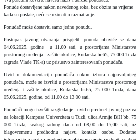
Ponude dostavljene nakon navedenog roka, bez obzira na vrijeme
kada su poslate, neće se uzimati u razmatranje.
Ponuđač može dostaviti samo jednu ponudu.
Postupak javnog otvaranja prispjelih ponuda obaviće se dana
04.06.2025. godine u 11,00 sati, u prostorijama Ministarstva
prostornog uređenja i zaštite okolice, Rudarska br.65, 75 000 Tuzla
(zgrada Vlade TK-a) uz prisustvo zainteresovanih ponuđača.
Uvid u dokumentaciju ponuđača nakon izbora najpovoljnijeg
ponuđača, može se izvršiti u prostorijama Ministarstva prostornog
uređenja i zaštite okolice, Rudarska br.65, 75 000 Tuzla, dana
05.06.2025. godine, od 11,00 do 13,00 sati.
Ponuđači mogu izvršiti razgledanje i uvid u predmet javnog poziva
na lokaciji Kampusa Univerziteta u Tuzli, ulica Armije BiH bb, 75
000 Tuzla, svakog radnog dana od 08,00 do 15,00 sati, uz
blagovremenu predhodnu najavu kontakt osobe. Dodatne
informacije u vezi sa predmetnom objavom mogu se dobiti svakog