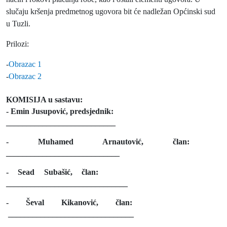
slučaju kršenja predmetnog ugovora bit će nadležan Općinski sud
u Tuzli.
Prilozi:
-
Obrazac 1
-
Obrazac 2
KOMISIJA u sastavu:
- Emin Jusupović, predsjednik:
___________________________
- Muhamed Arnautović, član:
____________________________
- Sead Subašić, član:
______________________________
- Ševal Kikanović, član:
_______________________________