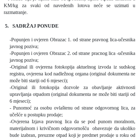
KM/kg za svaki od navedenih lotova neće se uzimati u
razmatranje.
5.
SADRŽAJ PONUDE
-Popunjen i ovjeren Obrazac 1. od strane pravnog lica-učesnika
javnog poziva;
-Popunjen i ovjeren Obrazac 2. od strane pracnog lica -učesnika
javnog poziva;
-Original ili ovjerena fotokopija aktuelnog izvoda iz sudskog
registra, ovjerena kod nadležnog organa (original dokumenta ne
može biti stariji od 6 mjeseci);
-Original ili fotokopija dozvole za obavljanje aktivnosti
upravljanja otpadom (original dokumenta ne može biti stariji od
6 mjeseci);
- Punomoć za osobu ovlaštenu od strane odgovornog lica, za
učešće u postupku prodaje;
-Ovjerena Izjava pravnog lica da se pod punom moralnom,
materijalnom i krivičnom odgovornošću
obavezuje da ukoliko
bude izabran, preuzme otpad koji je predmet prodaje u roku od