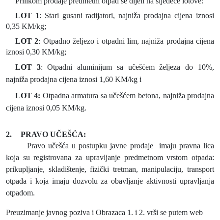
Prilikom prodaje predmetni otpad se dijeli na sljedeće lotove:
LOT 1
: Stari gusani radijatori, najniža prodajna cijena iznosi
0,35 KM/kg;
LOT 2
: Otpadno željezo i otpadni lim, najniža prodajna cijena
iznosi 0,30 KM/kg;
LOT 3
: Otpadni aluminijum sa učešćem željeza do 10%,
najniža prodajna cijena iznosi 1,60 KM/kg i
LOT 4:
Otpadna armatura sa učešćem betona, najniža prodajna
cijena iznosi 0,05 KM/kg.
2.
PRAVO UČEŠĆA:
Pravo učešća u postupku javne prodaje imaju pravna lica
koja su registrovana za upravljanje predmetnom vrstom otpada:
prikupljanje, skladištenje, fizički tretman, manipulaciju, transport
otpada i koja imaju dozvolu za obavljanje aktivnosti upravljanja
otpadom.
Preuzimanje javnog poziva i Obrazaca 1. i 2. vrši se putem web