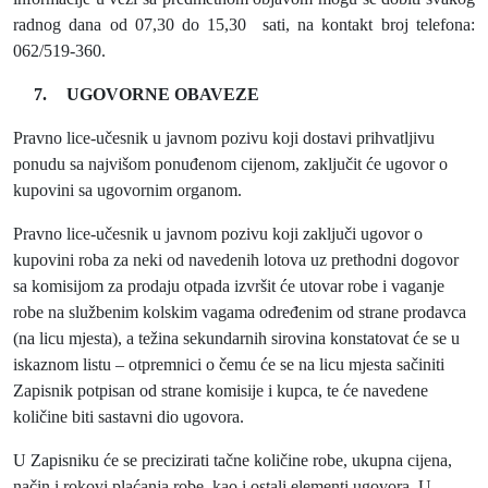
radnog dana od 07,30 do 15,30
sati, na kontakt broj telefona:
062/519-360.
7.
UGOVORNE OBAVEZE
Pravno lice-učesnik u javnom pozivu koji dostavi prihvatljivu
ponudu sa najvišom ponuđenom cijenom, zaključit će ugovor o
kupovini sa ugovornim organom.
Pravno lice-učesnik u javnom pozivu koji zaključi ugovor o
kupovini roba za neki od navedenih lotova uz prethodni dogovor
sa komisijom za prodaju otpada izvršit će utovar robe i vaganje
robe na službenim kolskim vagama određenim od strane prodavca
(na licu mjesta), a težina sekundarnih sirovina konstatovat će se u
iskaznom listu – otpremnici o čemu će se na licu mjesta sačiniti
Zapisnik potpisan od strane komisije i kupca, te će navedene
količine biti sastavni dio ugovora.
U Zapisniku će se precizirati tačne količine robe, ukupna cijena,
način i rokovi plaćanja robe, kao i ostali elementi ugovora. U