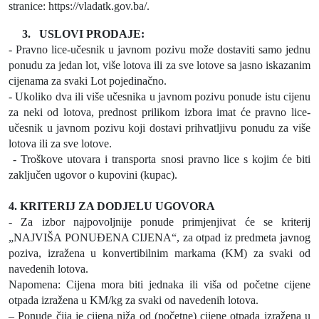
stranice: https://vladatk.gov.ba/.
3.
USLOVI PRODAJE:
- Pravno lice-učesnik u javnom pozivu može dostaviti samo jednu
ponudu za jedan lot, više lotova ili za sve lotove sa jasno iskazanim
cijenama za svaki Lot pojedinačno.
- Ukoliko dva ili više učesnika u javnom pozivu ponude istu cijenu
za neki od lotova, prednost prilikom izbora imat će pravno lice-
učesnik u javnom pozivu koji dostavi prihvatljivu ponudu za više
lotova ili za sve lotove.
- Troškove utovara i transporta snosi pravno lice s kojim će biti
zaključen ugovor o kupovini (kupac).
4. KRITERIJ ZA DODJELU UGOVORA
- Za izbor najpovoljnije ponude primjenjivat će se kriterij
„NAJVIŠA PONUĐENA CIJENA“, za otpad iz predmeta javnog
poziva, izražena u konvertibilnim markama (KM) za svaki od
navedenih lotova.
Napomena: Cijena mora biti jednaka ili viša od početne cijene
otpada izražena u KM/kg za svaki od navedenih lotova.
– Ponude čija je cijena niža od (početne) cijene otpada izražena u