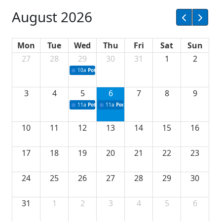
August 2026
Mon
Tue
Wed
Thu
Fri
Sat
Sun
27
28
29
30
31
1
2
10a
Potpisivanje ugovora sa neprofitnim organizacijama
3
4
5
6
7
8
9
11a
Potpisivanje ugovora o stipendijama za srednjoškolce
11a
Podrška razvoju vodne infrastrukture u Tu
10
11
12
13
14
15
16
17
18
19
20
21
22
23
24
25
26
27
28
29
30
31
1
2
3
4
5
6