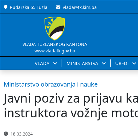
Rudarska 65 Tuzla
vlada@tk.kim.ba
VLADA TUZLANSKOG KANTONA
www.vladatk.gov.ba
VLADA
MINISTARSTVA
UREDI
Ministarstvo obrazovanja i nauke
Javni poziv za prijavu k
instruktora vožnje moto
18.03.2024