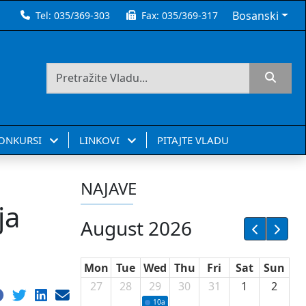
Bosanski
Tel:
035/369-303
Fax:
035/369-317
KONKURSI
LINKOVI
PITAJTE VLADU
NAJAVE
ja
August 2026
Mon
Tue
Wed
Thu
Fri
Sat
Sun
27
28
29
30
31
1
2
10a
Potpisivanje ugovora sa neprofitnim or