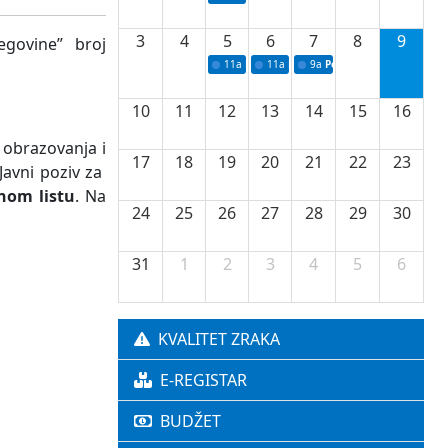
3
4
5
6
7
8
9
cegovine” broj
11a
Potpisivanje ugovora o stipendijama za 
11a
Podrška razvoju vodne infrastr
9a
Početak izgradnje nove f
10
11
12
13
14
15
16
 obrazovanja i
17
18
19
20
21
22
23
Javni poziv za
nom listu
. Na
24
25
26
27
28
29
30
31
1
2
3
4
5
6
KVALITET ZRAKA
E-REGISTAR
BUDŽET