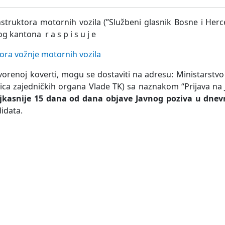
instruktora motornih vozila (”Službeni glasnik Bosne i Her
 kantona r a s p i s u j e
ktora vožnje motornih vozila
vorenoj koverti, mogu se dostaviti na adresu: Ministarstvo
nica zajedničkih organa Vlade TK) sa naznakom “Prijava na 
jkasnije 15 dana od dana objave Javnog poziva u dnev
idata.