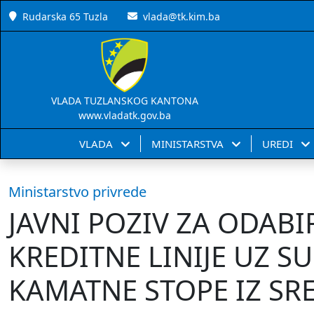
Rudarska 65 Tuzla
vlada@tk.kim.ba
VLADA TUZLANSKOG KANTONA
www.vladatk.gov.ba
VLADA
MINISTARSTVA
UREDI
Ministarstvo privrede
JAVNI POZIV ZA ODAB
KREDITNE LINIJE UZ S
KAMATNE STOPE IZ SR