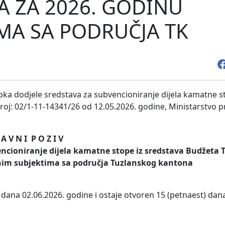
 ZA 2026. GODINU
MA SA PODRUČJA TK
upka dodjele sredstava za subvencioniranje dijela kamatne 
oj: 02/1-11-14341/26 od 12.05.2026. godine, Ministarstvo p
 A V N I P O Z I V
encioniranje dijela kamatne stope iz sredstava Budžeta
nim subjektima sa područja Tuzlanskog kantona
“ dana 02.06.2026. godine i ostaje otvoren 15 (petnaest) da