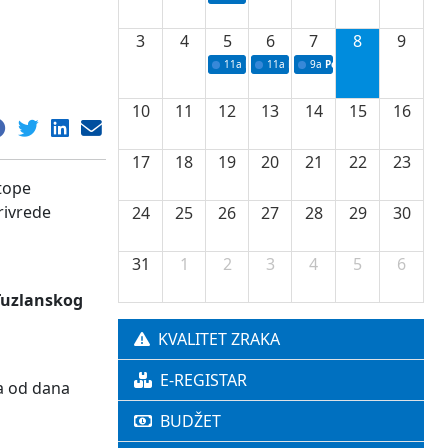
3
4
5
6
7
8
9
11a
Potpisivanje ugovora o stipendijama za 
11a
Podrška razvoju vodne infrastr
9a
Početak izgradnje nove f
10
11
12
13
14
15
16
17
18
19
20
21
22
23
stope
rivrede
24
25
26
27
28
29
30
31
1
2
3
4
5
6
 Tuzlanskog
KVALITET ZRAKA
E-REGISTAR
na od dana
BUDŽET