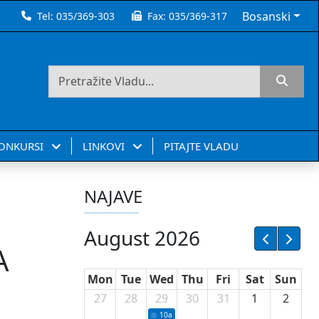
Bosanski
Tel:
035/369-303
Fax:
035/369-317
KONKURSI
LINKOVI
PITAJTE VLADU
NAJAVE
August 2026
A
Mon
Tue
Wed
Thu
Fri
Sat
Sun
27
28
29
30
31
1
2
10a
Potpisivanje ugovora sa neprofitnim or