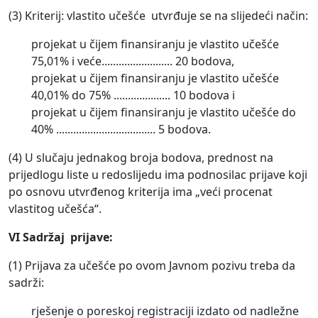
(3) Kriterij: vlastito učešće utvrđuje se na slijedeći način:
projekat u čijem finansiranju je vlastito učešće
75,01% i veće......................... 20 bodova,
projekat u čijem finansiranju je vlastito učešće
40,01% do 75% .................... 10 bodova i
projekat u čijem finansiranju je vlastito učešće do
40% ................................... 5 bodova.
(4) U slučaju jednakog broja bodova, prednost na
prijedlogu liste u redoslijedu ima podnosilac prijave koji
po osnovu utvrđenog kriterija ima „veći procenat
vlastitog učešća“.
VI Sadržaj prijave:
(1) Prijava za učešće po ovom Javnom pozivu treba da
sadrži:
rješenje o poreskoj registraciji izdato od nadležne