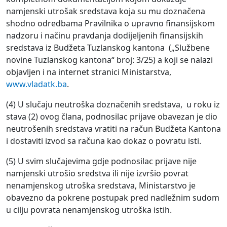
namjenski utrošak sredstava koja su mu doznačena
shodno odredbama Pravilnika о upravno finansijskom
nadzoru i načinu pravdanja dodijeljenih finansijskih
sredstava iz Budžeta Tuzlanskog kantona („Službene
novine Tuzlanskog kantona“ broj: 3/25) a koji se nalazi
objavljen i na internet stranici Ministarstva,
www.vladatk.ba
.
(4) U slučaju neutroška doznačenih sredstava, u roku iz
stava (2) ovog člana, podnosilac prijave obavezan je dio
neutrošenih sredstava vratiti na račun Budžeta Kantona
i dostaviti izvod sa računa kao dokaz o povratu isti.
(5) U svim slučajevima gdje podnosilac prijave nije
namjenski utrošio sredstva ili nije izvršio povrat
nenamjenskog utroška sredstava, Ministarstvo je
obavezno da pokrene postupak pred nadležnim sudom
u cilju povrata nenamjenskog utroška istih.