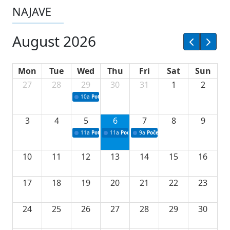
NAJAVE
August 2026
Mon
Tue
Wed
Thu
Fri
Sat
Sun
27
28
29
30
31
1
2
10a
Potpisivanje ugovora sa neprofitnim organizacijama
3
4
5
6
7
8
9
11a
Potpisivanje ugovora o stipendijama za srednjoškolce
11a
Podrška razvoju vodne infrastrukture u Tu
9a
Početak izgradnje nove fiskultur
10
11
12
13
14
15
16
17
18
19
20
21
22
23
24
25
26
27
28
29
30