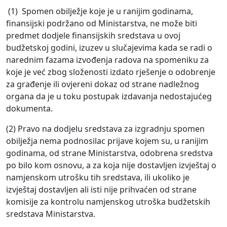
(1) Spomen obilježje koje je u ranijim godinama,
finansijski podržano od Ministarstva, ne može biti
predmet dodjele finansijskih sredstava u ovoj
budžetskoj godini, izuzev u slučajevima kada se radi o
narednim fazama izvođenja radova na spomeniku za
koje je već zbog složenosti izdato rješenje o odobrenje
za građenje ili ovjereni dokaz od strane nadležnog
organa da je u toku postupak izdavanja nedostajućeg
dokumenta.
(2) Pravo na dodjelu sredstava za izgradnju spomen
obilježja nema podnosilac prijave kojem su, u ranijim
godinama, od strane Ministarstva, odobrena sredstva
po bilo kom osnovu, a za koja nije dostavljen izvještaj о
namjenskom utrošku tih sredstava, ili ukoliko je
izvještaj dostavljen ali isti nije prihvaćen od strane
komisije za kontrolu namjenskog utroška budžetskih
sredstava Ministarstva.