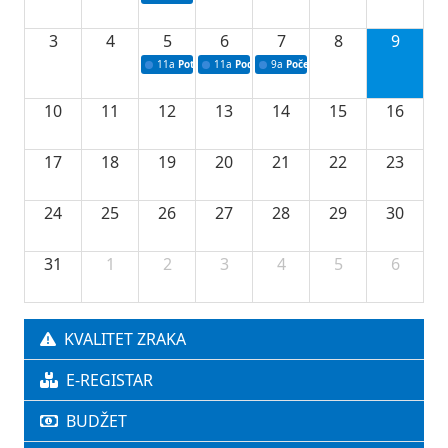
3
4
5
6
7
8
9
11a
Potpisivanje ugovora o stipendijama za srednjoškolce
11a
Podrška razvoju vodne infrastrukture u Tu
9a
Početak izgradnje nove fiskultur
10
11
12
13
14
15
16
17
18
19
20
21
22
23
24
25
26
27
28
29
30
31
1
2
3
4
5
6
KVALITET ZRAKA
E-REGISTAR
BUDŽET