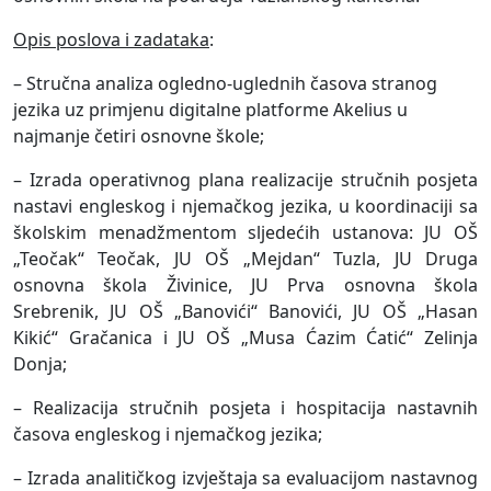
Opis poslova i zadataka
:
– Stručna analiza ogledno-uglednih časova stranog
jezika uz primjenu digitalne platforme Akelius u
najmanje četiri osnovne škole;
– Izrada operativnog plana realizacije stručnih posjeta
nastavi engleskog i njemačkog jezika, u koordinaciji sa
školskim menadžmentom sljedećih ustanova: JU OŠ
„Teočak“ Teočak, JU OŠ „Mejdan“ Tuzla, JU Druga
osnovna škola Živinice, JU Prva osnovna škola
Srebrenik, JU OŠ „Banovići“ Banovići, JU OŠ „Hasan
Kikić“ Gračanica i JU OŠ „Musa Ćazim Ćatić“ Zelinja
Donja;
– Realizacija stručnih posjeta i hospitacija nastavnih
časova engleskog i njemačkog jezika;
– Izrada analitičkog izvještaja sa evaluacijom nastavnog