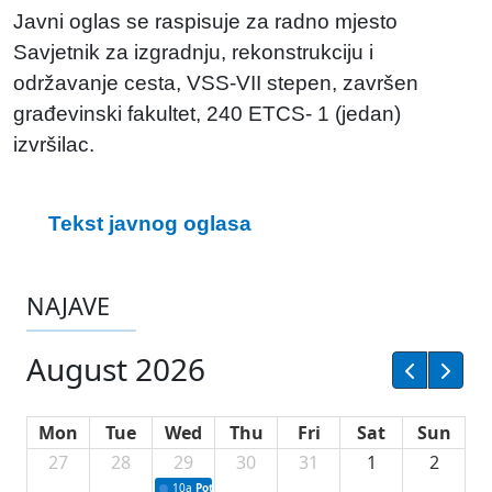
Javni oglas se raspisuje za radno mjesto
Savjetnik za izgradnju, rekonstrukciju i
održavanje cesta, VSS-VII stepen, završen
građevinski fakultet, 240 ETCS- 1 (jedan)
izvršilac.
Tekst javnog oglasa
NAJAVE
August 2026
Mon
Tue
Wed
Thu
Fri
Sat
Sun
27
28
29
30
31
1
2
10a
Potpisivanje ugovora sa neprofitnim organizacijama