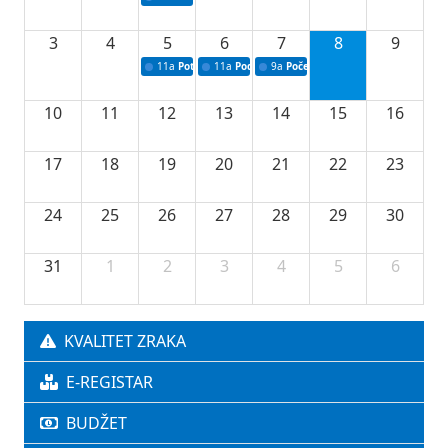
3
4
5
6
7
8
9
11a
Potpisivanje ugovora o stipendijama za srednjoškolce
11a
Podrška razvoju vodne infrastrukture u Tu
9a
Početak izgradnje nove fiskultur
10
11
12
13
14
15
16
17
18
19
20
21
22
23
24
25
26
27
28
29
30
31
1
2
3
4
5
6
KVALITET ZRAKA
E-REGISTAR
BUDŽET