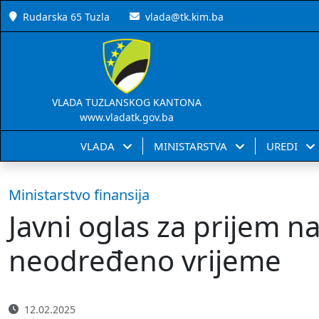
Rudarska 65 Tuzla
vlada@tk.kim.ba
VLADA TUZLANSKOG KANTONA
www.vladatk.gov.ba
VLADA
MINISTARSTVA
UREDI
Ministarstvo finansija
Javni oglas za prijem 
neodređeno vrijeme
12.02.2025