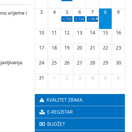
3
4
5
6
7
8
9
no vrijeme i
11a
Potpisivanje ugovora o stipendijama za 
11a
Podrška razvoju vodne infrastr
9a
Početak izgradnje nove f
10
11
12
13
14
15
16
17
18
19
20
21
22
23
avljivanja.
24
25
26
27
28
29
30
31
1
2
3
4
5
6
KVALITET ZRAKA
E-REGISTAR
BUDŽET