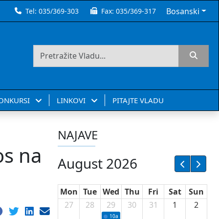
Bosanski
Tel:
035/369-303
Fax:
035/369-317
KONKURSI
LINKOVI
PITAJTE VLADU
NAJAVE
os na
August 2026
Mon
Tue
Wed
Thu
Fri
Sat
Sun
27
28
29
30
31
1
2
10a
Potpisivanje ugovora sa neprofitnim or