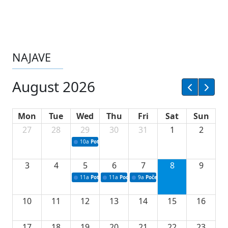
NAJAVE
August 2026
Mon
Tue
Wed
Thu
Fri
Sat
Sun
27
28
29
30
31
1
2
10a
Potpisivanje ugovora sa neprofitnim organizacijama
3
4
5
6
7
8
9
11a
Potpisivanje ugovora o stipendijama za srednjoškolce
11a
Podrška razvoju vodne infrastrukture u Tu
9a
Početak izgradnje nove fiskultur
10
11
12
13
14
15
16
17
18
19
20
21
22
23