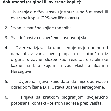
dokumenti (original ili ovjerene kopije):
1.
Uvjerenje o državljanstvu (ne starije od 6 mjeseci
ili
ovjerena kopija CIPS-ove lične karte)
2.
Izvod iz matične knjige rođenih;
3.
Svjedočanstvo o završenoj
osnovnoj školi;
4.
Ovjerena izjava da u posljednje dvije godine od
dana objavljivanja javnog oglasa nije otpušten iz
organa državne službe kao rezultat disciplinske
kazne na bilo kojem
nivou vlasti u Bosni i
Hercegovini;
5.
Ovjerena izjava kandidata da nije obuhvaćen
odredbom člana IX 1. Ustava Bosne i Hercegovine.
6.
Prijava sa kratkom biografijom, svojeručno
potpisana, kontakt - telefon i adresa prebivališta.