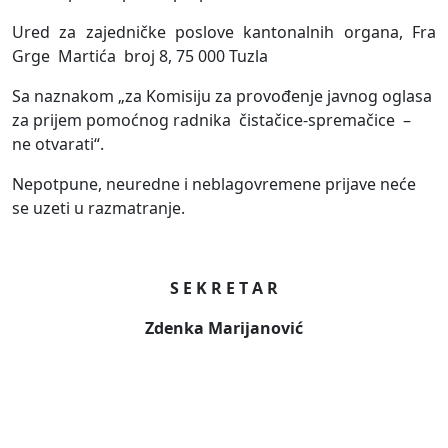
Ured za zajedničke poslove kantonalnih organa, Fra
Grge
Martića
broj 8, 75 000 Tuzla
Sa naznakom „za Komisiju za provođenje javnog oglasa
za prijem pomoćnog radnika
čistačice-spremačice
–
ne otvarati“.
Nepotpune, neuredne i neblagovremene prijave neće
se uzeti u razmatranje.
S E K R E T A R
Zdenka Marijanović