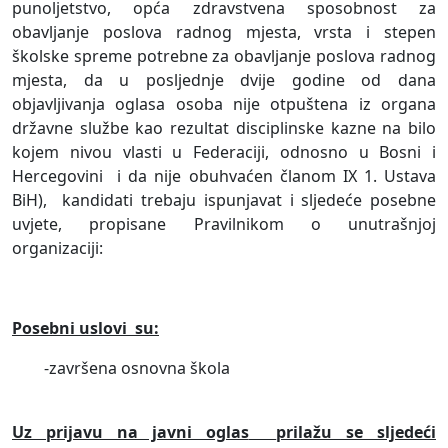
punoljetstvo, opća zdravstvena sposobnost za
obavljanje poslova radnog mjesta, vrsta i stepen
školske spreme potrebne za obavljanje poslova radnog
mjesta, da u posljednje dvije godine od dana
objavljivanja oglasa osoba nije otpuštena iz organa
državne službe kao rezultat disciplinske kazne na bilo
kojem nivou vlasti u Federaciji, odnosno u Bosni i
Hercegovini
i da nije obuhvaćen članom IX 1. Ustava
BiH),
kandidati trebaju ispunjavat i sljedeće posebne
uvjete, propisane Pravilnikom o unutrašnjoj
organizaciji:
Posebni uslovi
su:
-završena osnovna škola
Uz prijavu na javni oglas
prilažu se sljedeći