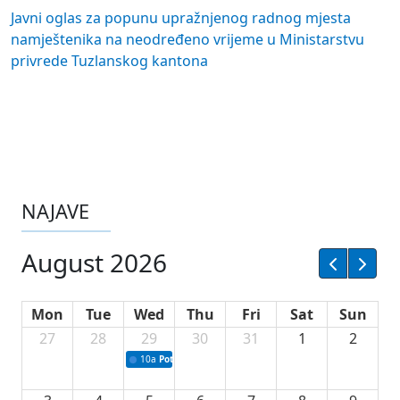
Javni oglas za popunu upražnjenog radnog mjesta
namještenika na neodređeno vrijeme u Ministarstvu
privrede Tuzlanskog kantona
NAJAVE
August 2026
Mon
Tue
Wed
Thu
Fri
Sat
Sun
27
28
29
30
31
1
2
10a
Potpisivanje ugovora sa neprofitnim organizacijama