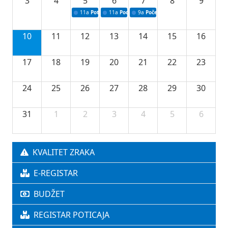
3
4
5
6
7
8
9
11a
Potpisivanje ugovora o stipendijama za srednjoškolce
11a
Podrška razvoju vodne infrastrukture u Tu
9a
Početak izgradnje nove fiskultur
10
11
12
13
14
15
16
17
18
19
20
21
22
23
24
25
26
27
28
29
30
31
1
2
3
4
5
6
KVALITET ZRAKA
E-REGISTAR
BUDŽET
REGISTAR POTICAJA