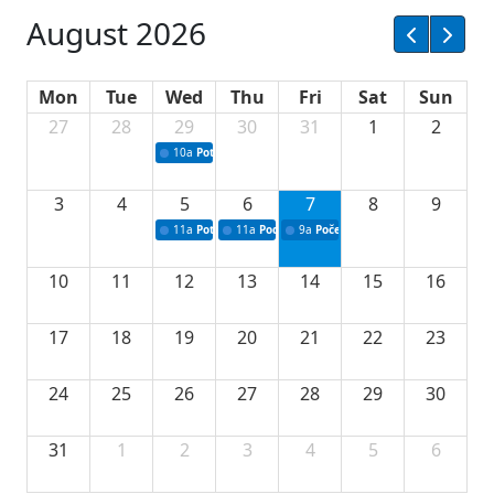
August 2026
Mon
Tue
Wed
Thu
Fri
Sat
Sun
27
28
29
30
31
1
2
10a
Potpisivanje ugovora sa neprofitnim organizacijama
3
4
5
6
7
8
9
11a
Potpisivanje ugovora o stipendijama za srednjoškolce
11a
Podrška razvoju vodne infrastrukture u Tu
9a
Početak izgradnje nove fiskultur
10
11
12
13
14
15
16
17
18
19
20
21
22
23
24
25
26
27
28
29
30
31
1
2
3
4
5
6