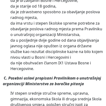
da je državljanin Bosne i Hercegovine,
da je starije od 18 godina,
da je zdravstveno sposobno za obavljanje poslova
radnog mjesta,
da ima vrstu i stepen školske spreme potrebne za
obavljanje poslova radnog mjesta prema Pravilniku
о unutrašnjoj organizaciji Ministarstva,
da u posljednje dvije godine od dana objavljivanja
javnog oglasa nije opušten iz organa državne
službe kao rezultat disciplinske kazne na bilo kojem
nivou vlasti u Bosni i Hercegovini i
da nije obuhvaćen članom IX1 Ustava Bosne i
Hercegovine.
C.
Posebni uslovi propisani Pravilnikom о unutrašnjoj
organizaciji Ministarstva za boračka pitanja
IV stepen srednje stručne spreme, upravna,
gimnazija, ekonomska škola ili druga srednja škola
društvenog smjera, položen stručni ispit za