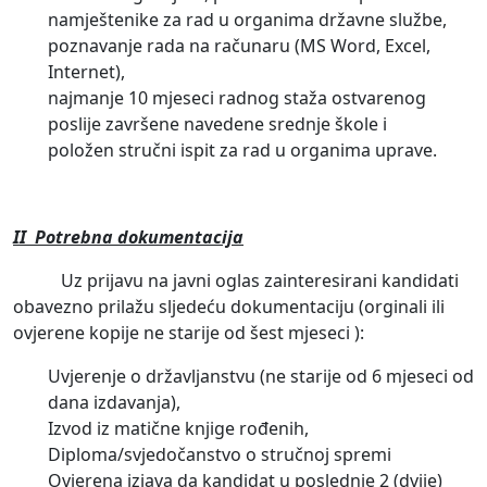
namještenike za rad u organima državne službe,
poznavanje rada na računaru (MS Word, Excel,
Internet),
najmanje 10 mjeseci radnog staža ostvarenog
poslije završene navedene srednje škole i
položen stručni ispit za rad u organima uprave.
II Potrebna dokumentacija
Uz prijavu na javni oglas zainteresirani kandidati
obavezno prilažu sljedeću dokumentaciju (orginali ili
ovjerene kopije ne starije od šest mjeseci ):
Uvjerenje о državljanstvu (ne starije od 6 mjeseci od
dana izdavanja),
Izvod iz matične knjige rođenih,
Diploma/svjedočanstvo о stručnoj spremi
Ovjerena izjava da kandidat u poslednje 2 (dvije)