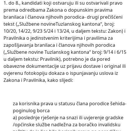
1. do 8., kandidati koji ostvaruju ili su ostvarivali pravo
prema odredbama Zakona o dopunskim pravima
branilaca i članova njihovih porodica- drugi prečišćeni
tekst („Službene novineTuzlanskog kantona“, broj:
10/20, 14/22, 9/23 5/24 i 13/24, u daljem tekstu: Zakon) i
Pravilnika o jedinstvenim kriterijima i pravilima za
zapošljavanja branilaca i članova njihovih porodica
(„Službene novine Tuzlanskog kantona“ broj: 9/14 i 6/15
u daljem tekstu: Pravilnik), potrebno je da pored
obavezne dokumentacije uz prijavu dostave i original ili
ovjerenu fotokopiju dokaza o ispunjavanju uslova iz
Zakona i Pravilnika, kako slijedi:
za korisnika prava u statusu člana porodice šehida-
poginulog borca
a) poslednje rješenje na snazi ili uvjerenje gradske
/općinske službe nadležna za boračko invalidsku