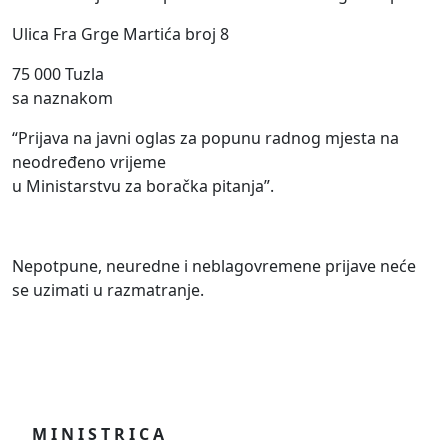
Ulica Fra Grge Martića broj 8
75 000 Tuzla
sa naznakom
“Prijava na javni oglas za popunu radnog mjesta na
neodređeno vrijeme
u Ministarstvu za boračka pitanja”.
Nepotpune, neuredne i neblagovremene prijave neće
se uzimati u razmatranje.
M I N I S T R I C A