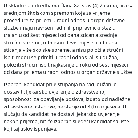
U skladu sa odredbama člana 82. stav (4) Zakona, lica sa
srednjom školskom spremom koja za vrijeme
procedure za prijem u radni odnos u organ državne
službe imaju navršen radni ili pripravnički staž u
trajanju od šest mjeseci od dana sticanja srednje
stručne spreme, odnosno devet mjeseci od dana
sticanja više školske spreme, a nisu položila stručni
ispit, mogu se primiti u radni odnos, ali su dužna,
položiti stručni ispit najkasnije u roku od šest mjeseci
od dana prijema u radni odnos u organ državne službe
Izabrani kandidat prije stupanja na rad, dužan je
dostaviti: ljekarsko uvjerenje о zdravstvenoj
sposobnosti za obavljanje poslova, izdato od nadležne
zdravstvene ustanove, ne starije od 3 (tri) mjeseca. U
slučaju da kandidat ne dostavi ljekarsko uvjerenje
nakon prijema, bit će izabran sljedeći kandidat sa liste
koji taj uslov ispunjava.