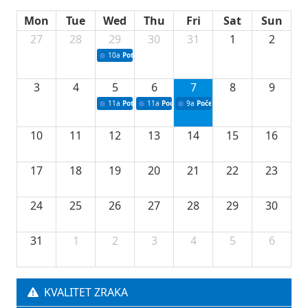
Mon
Tue
Wed
Thu
Fri
Sat
Sun
27
28
29
30
31
1
2
10a
Potpisivanje ugovora sa neprofitnim organizacijama
3
4
5
6
7
8
9
11a
Potpisivanje ugovora o stipendijama za srednjoškolce
11a
Podrška razvoju vodne infrastrukture u Tu
9a
Početak izgradnje nove fiskultur
10
11
12
13
14
15
16
17
18
19
20
21
22
23
24
25
26
27
28
29
30
31
1
2
3
4
5
6
KVALITET ZRAKA